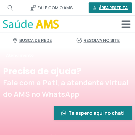
o
FALE COM O AMS
conteúdo
ÁREA RESTRITA
BUSCA DE REDE
RESOLVA NO SITE
Atendimento
Precisa
de
ajuda?
Fale com a Pati, a atendente virtual
do AMS no WhatsApp
Te espero aqui no chat!