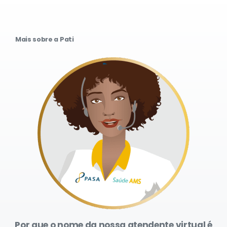
Mais sobre a Pati
Por
que
o
nome
da
nossa
atendente
virtual
é