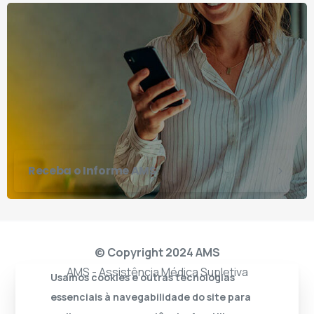
Receba o Informe AMS
© Copyright 2024 AMS
AMS - Assistência Médica Supletiva
Usamos cookies e outras tecnologias
essenciais à navegabilidade do site para