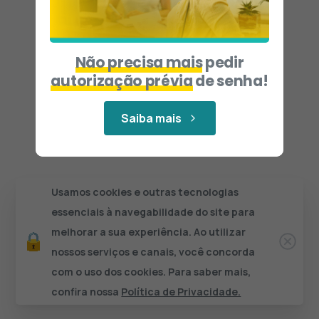
Não precisa mais
pedir
autorização prévia
de senha!
Saiba mais
Usamos cookies e outras tecnologias
essenciais à navegabilidade do site para
melhorar a sua experiência. Ao utilizar
nossos serviços e canais, você concorda
com o uso dos cookies. Para saber mais,
confira nossa
Política de Privacidade.