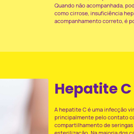
Quando não acompanhada, pode
como cirrose, insuficiência he
acompanhamento correto, é pos
Hepatite
C
A hepatite C é uma infecção vir
principalmente pelo contato 
compartilhamento de seringas 
esterilização. Na maioria dos c