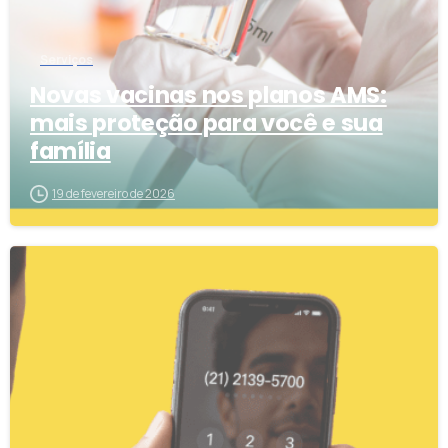
Serviços
Novas vacinas nos planos AMS:
mais proteção para você e sua
família
19 de fevereiro de 2026
4