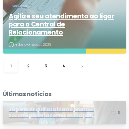
Serviços
Agilize seu atendimento ao ligar
para a Central de
Relacionamento
4 de novembro de 2025
1
2
3
4
Últimas notícias
Já pensou que sua ida ao pronto-
3
socorro poderia ser resolvida por
telemedicina?