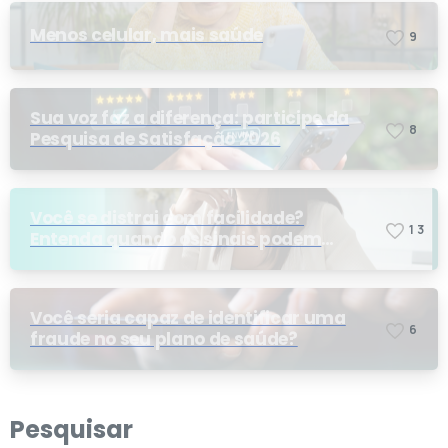
Menos celular, mais saúde
9
Sua voz faz a diferença: participe da
8
Pesquisa de Satisfação 2026
Você se distrai com facilidade?
1
3
Entenda quando os sinais podem
indicar TDAH
Você seria capaz de identificar uma
6
fraude no seu plano de saúde?
Pesquisar