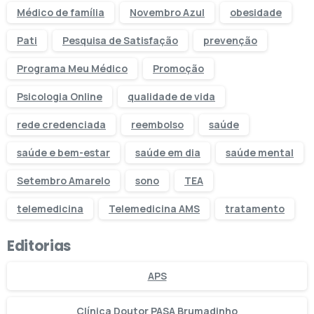
Médico de família
Novembro Azul
obesidade
Pati
Pesquisa de Satisfação
prevenção
Programa Meu Médico
Promoção
Psicologia Online
qualidade de vida
rede credenciada
reembolso
saúde
saúde e bem-estar
saúde em dia
saúde mental
Setembro Amarelo
sono
TEA
telemedicina
Telemedicina AMS
tratamento
Editorias
APS
Clínica Doutor PASA Brumadinho