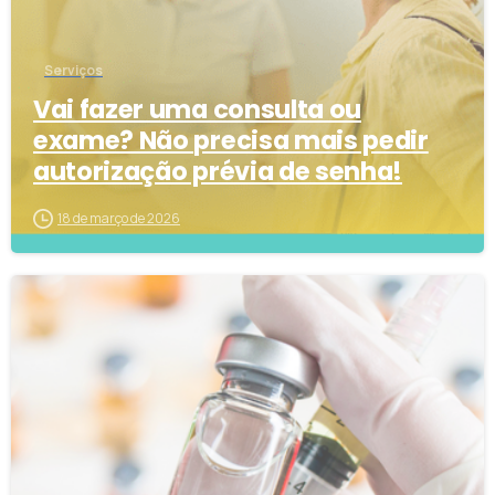
Serviços
Vai fazer uma consulta ou
exame? Não precisa mais pedir
autorização prévia de senha!
18 de março de 2026
6