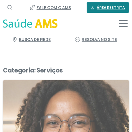
o
FALE COM O AMS
conteúdo
ÁREA RESTRITA
BUSCA DE REDE
RESOLVA NO SITE
Categoria:
Serviços
1
1