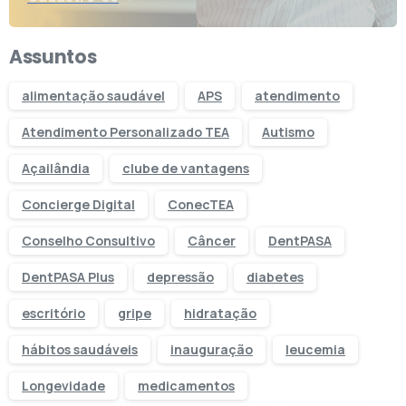
Assuntos
alimentação saudável
APS
atendimento
Atendimento Personalizado TEA
Autismo
Açailândia
clube de vantagens
Concierge Digital
ConecTEA
Conselho Consultivo
Câncer
DentPASA
DentPASA Plus
depressão
diabetes
escritório
gripe
hidratação
hábitos saudáveis
inauguração
leucemia
Longevidade
medicamentos