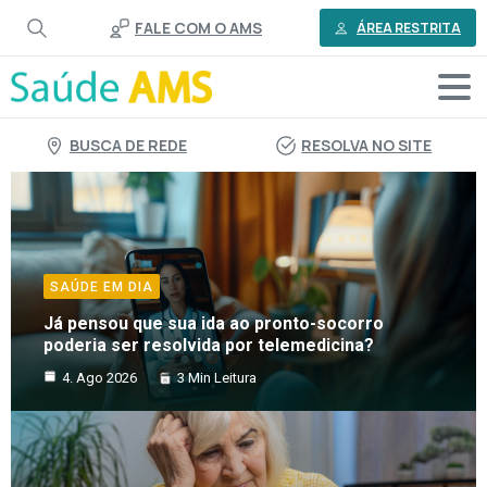
o
FALE COM O AMS
conteúdo
ÁREA RESTRITA
BUSCA DE REDE
RESOLVA NO SITE
SAÚDE EM DIA
Já pensou que sua ida ao pronto-socorro
poderia ser resolvida por telemedicina?
4. Ago 2026
3 Min Leitura