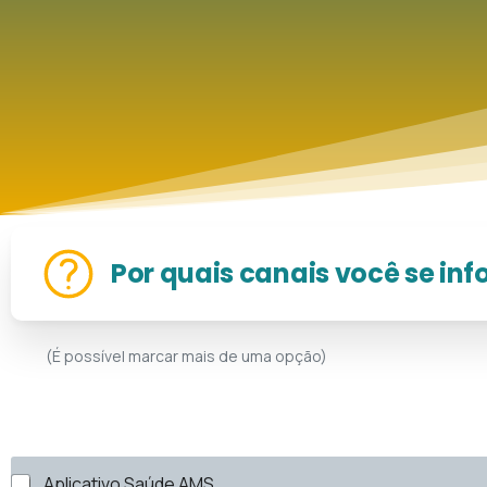
Por quais canais você se in
(É possível marcar mais de uma opção)
P
Aplicativo Saúde AMS