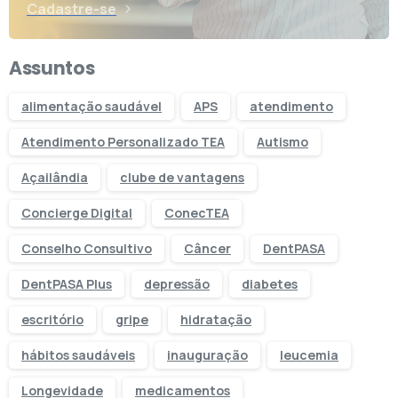
Cadastre-se
Assuntos
alimentação saudável
APS
atendimento
Atendimento Personalizado TEA
Autismo
Açailândia
clube de vantagens
Concierge Digital
ConecTEA
Conselho Consultivo
Câncer
DentPASA
DentPASA Plus
depressão
diabetes
escritório
gripe
hidratação
hábitos saudáveis
inauguração
leucemia
Longevidade
medicamentos