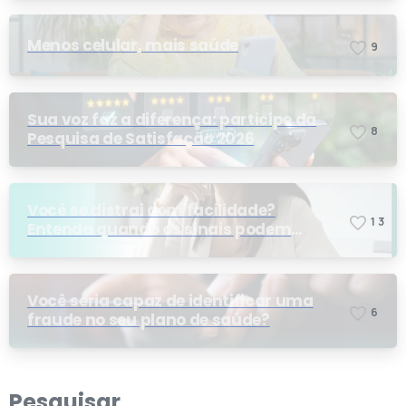
Menos celular, mais saúde
9
Sua voz faz a diferença: participe da
8
Pesquisa de Satisfação 2026
Você se distrai com facilidade?
1
3
Entenda quando os sinais podem
indicar TDAH
Você seria capaz de identificar uma
6
fraude no seu plano de saúde?
Pesquisar