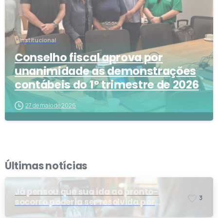
Institucional
Conselho fiscal aprova por
unanimidade as demonstrações
contábeis do 1º trimestre de 2026
27 de maio de 2026
Últimas notícias
Já pensou que sua ida ao pronto-
3
socorro poderia ser resolvida por
telemedicina?