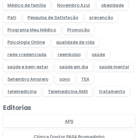
Médico de família
Novembro Azul
obesidade
Pati
Pesquisa de Satisfação
prevenção
Programa Meu Médico
Promoção
Psicologia Online
qualidade de vida
rede credenciada
reembolso
saúde
saúde e bem-estar
saúde em dia
saúde mental
Setembro Amarelo
sono
TEA
telemedicina
Telemedicina AMS
tratamento
Editorias
APS
Clínica Doutor PASA Brumadinho