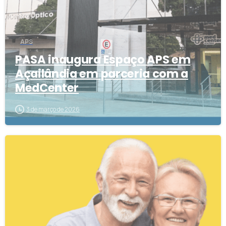
APS
PASA inaugura Espaço APS em
Açailândia em parceria com a
MedCenter
3 de março de 2026
1