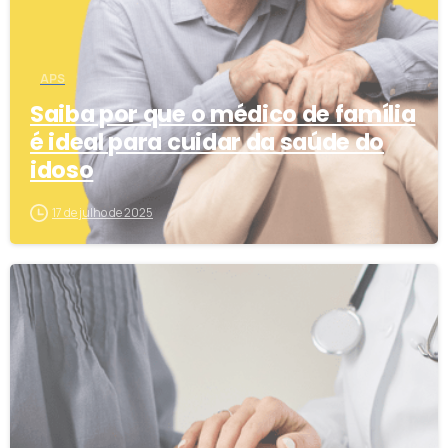
APS
Saiba por que o médico de família
é ideal para cuidar da saúde do
idoso
17 de julho de 2025
3