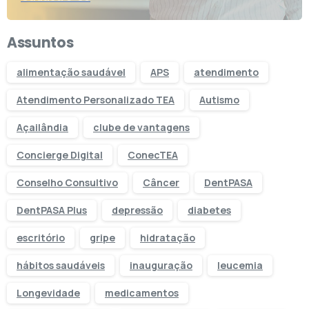
Assuntos
alimentação saudável
APS
atendimento
Atendimento Personalizado TEA
Autismo
Açailândia
clube de vantagens
Concierge Digital
ConecTEA
Conselho Consultivo
Câncer
DentPASA
DentPASA Plus
depressão
diabetes
escritório
gripe
hidratação
hábitos saudáveis
inauguração
leucemia
Longevidade
medicamentos