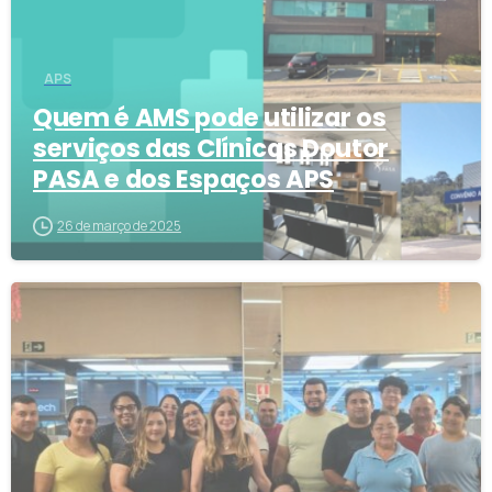
APS
Quem é AMS pode utilizar os
serviços das Clínicas Doutor
PASA e dos Espaços APS
26 de março de 2025
4