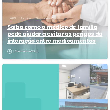
APS
Família
Saúde em Dia
Saiba como o médico de família
pode ajudar a evitar os perigos da
interação entre medicamentos
23 de maio de 2025
0