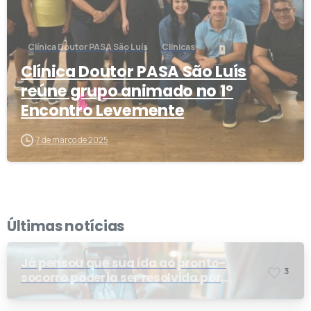
Clínica Doutor PASA São Luís
Clinicas
Clínica Doutor PASA São Luís
reúne grupo animado no 1º
Encontro Levemente
7 de março de 2025
Últimas notícias
Já pensou que sua ida ao pronto-
3
socorro poderia ser resolvida por
telemedicina?