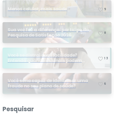
Menos celular, mais saúde
9
Sua voz faz a diferença: participe da
8
Pesquisa de Satisfação 2026
Você se distrai com facilidade?
1
3
Entenda quando os sinais podem
indicar TDAH
Você seria capaz de identificar uma
6
fraude no seu plano de saúde?
Pesquisar