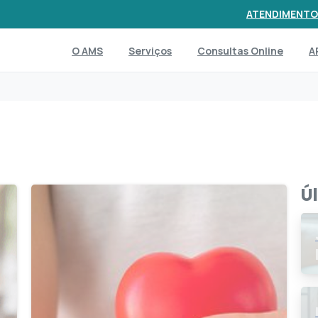
ATENDIMENTO
O AMS
Serviços
Consultas Online
A
Ú
0
1