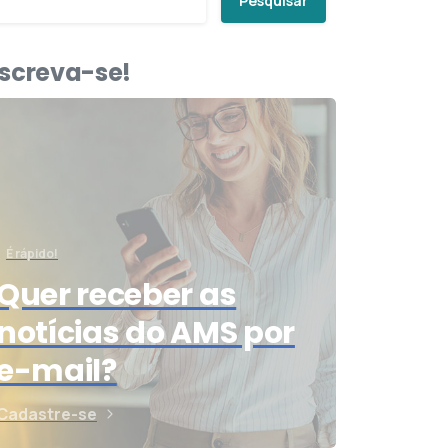
Pesquisar
nscreva-se!
É rápido!
Quer receber as
notícias do AMS por
e-mail?
Cadastre-se