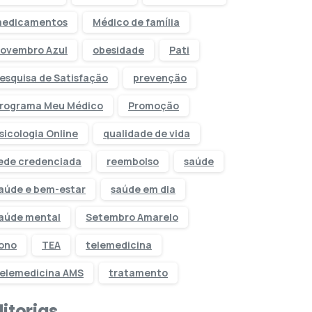
edicamentos
Médico de família
ovembro Azul
obesidade
Pati
esquisa de Satisfação
prevenção
rograma Meu Médico
Promoção
sicologia Online
qualidade de vida
ede credenciada
reembolso
saúde
aúde e bem-estar
saúde em dia
aúde mental
Setembro Amarelo
ono
TEA
telemedicina
elemedicina AMS
tratamento
itorias