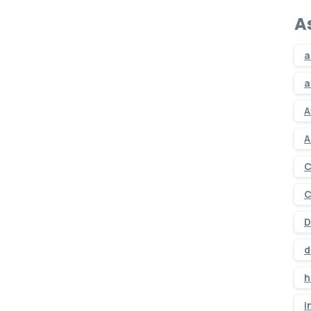
A
a
a
A
A
C
C
D
d
h
i