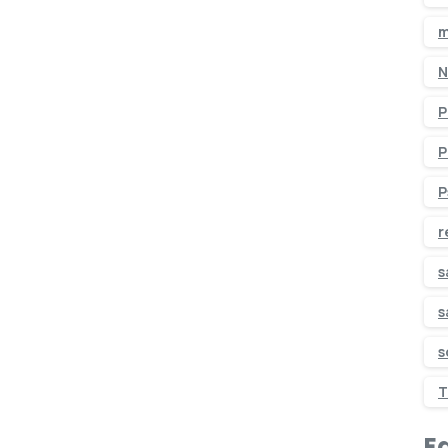
m
N
P
P
P
r
s
s
s
T
Ed