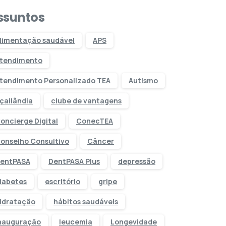
ssuntos
limentação saudável
APS
tendimento
tendimento Personalizado TEA
Autismo
çailândia
clube de vantagens
oncierge Digital
ConecTEA
onselho Consultivo
Câncer
entPASA
DentPASA Plus
depressão
iabetes
escritório
gripe
idratação
hábitos saudáveis
nauguração
leucemia
Longevidade