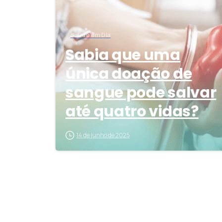
Saúde em Dia
Sabia que uma
única doação de
sangue pode salvar
até quatro vidas?
14 de junho de 2025