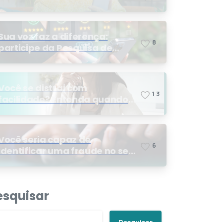
Sua voz faz a diferença:
8
participe da Pesquisa de
Satisfação 2026
Você se distrai com
1
3
facilidade? Entenda quando
os sinais podem indicar TDAH
Você seria capaz de
6
identificar uma fraude no seu
plano de saúde?
esquisar