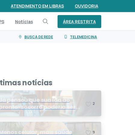
ATENDIMENTO EM LIBRAS
OUVIDORIA
ÁREA RESTRITA
PS
Notícias
BUSCA DE REDE
TELEMEDICINA
ltimas notícias
Já pensou que sua ida ao
2
pronto-socorro poderia ser
resolvida por telemedicina?
Menos celular, mais saúde
9