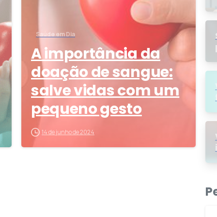
Saúde em Dia
A importância da
doação de sangue:
salve vidas com um
pequeno gesto
14 de junho de 2024
P