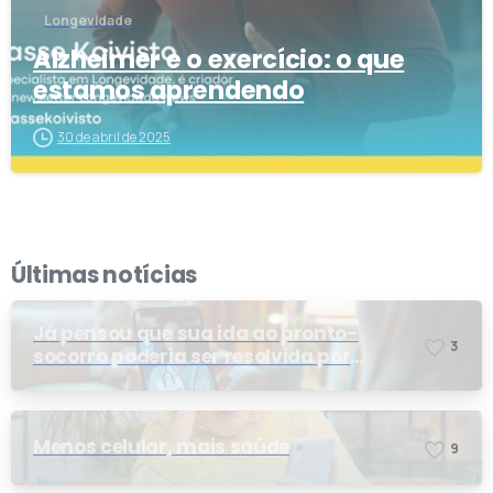
Longevidade
Alzheimer e o exercício: o que
estamos aprendendo
30 de abril de 2025
Últimas notícias
Já pensou que sua ida ao pronto-
3
socorro poderia ser resolvida por
telemedicina?
Menos celular, mais saúde
9