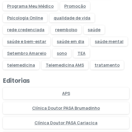
Programa Meu Médico
Promoção
Psicologia Online
qualidade de vida
rede credenciada
reembolso
saúde
saúde e bem-estar
saúde em dia
saúde mental
Setembro Amarelo
sono
TEA
telemedicina
Telemedicina AMS
tratamento
Editorias
APS
Clínica Doutor PASA Brumadinho
Clínica Doutor PASA Cariacica