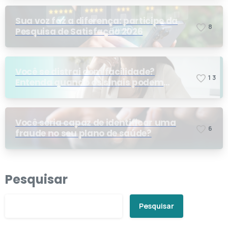
Sua voz faz a diferença: participe da
8
Pesquisa de Satisfação 2026
Você se distrai com facilidade?
1
3
Entenda quando os sinais podem
indicar TDAH
Você seria capaz de identificar uma
6
fraude no seu plano de saúde?
Pesquisar
Pesquisar