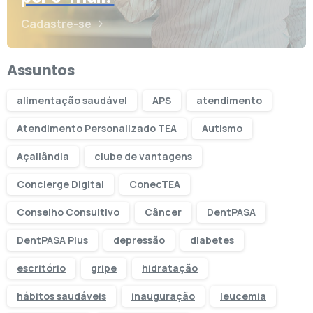
Cadastre-se
Assuntos
alimentação saudável
APS
atendimento
Atendimento Personalizado TEA
Autismo
Açailândia
clube de vantagens
Concierge Digital
ConecTEA
Conselho Consultivo
Câncer
DentPASA
DentPASA Plus
depressão
diabetes
escritório
gripe
hidratação
hábitos saudáveis
inauguração
leucemia