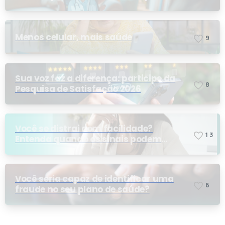
telemedicina?
Menos celular, mais saúde
9
Sua voz faz a diferença: participe da
8
Pesquisa de Satisfação 2026
Você se distrai com facilidade?
1
3
Entenda quando os sinais podem
indicar TDAH
Você seria capaz de identificar uma
6
fraude no seu plano de saúde?