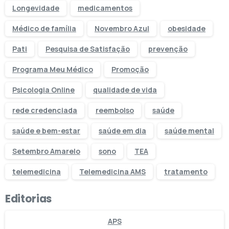
Longevidade
medicamentos
Médico de família
Novembro Azul
obesidade
Pati
Pesquisa de Satisfação
prevenção
Programa Meu Médico
Promoção
Psicologia Online
qualidade de vida
rede credenciada
reembolso
saúde
saúde e bem-estar
saúde em dia
saúde mental
Setembro Amarelo
sono
TEA
telemedicina
Telemedicina AMS
tratamento
Editorias
APS