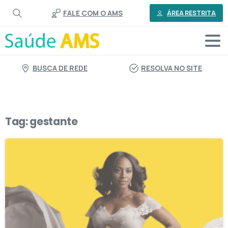
o
FALE COM O AMS
conteúdo
ÁREA RESTRITA
BUSCA DE REDE
RESOLVA NO SITE
Tag:
gestante
1