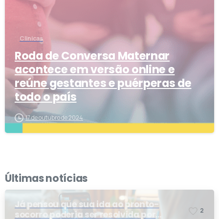
Clinicas
Roda de Conversa Maternar
acontece em versão online e
reúne gestantes e puérperas de
todo o país
17 de outubro de 2024
Últimas notícias
Já pensou que sua ida ao pronto-
2
socorro poderia ser resolvida por