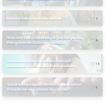
telemedicina?
Menos celular, mais saúde
9
Sua voz faz a diferença: participe da
8
Pesquisa de Satisfação 2026
Você se distrai com facilidade?
1
3
Entenda quando os sinais podem
indicar TDAH
Você seria capaz de identificar uma
6
fraude no seu plano de saúde?