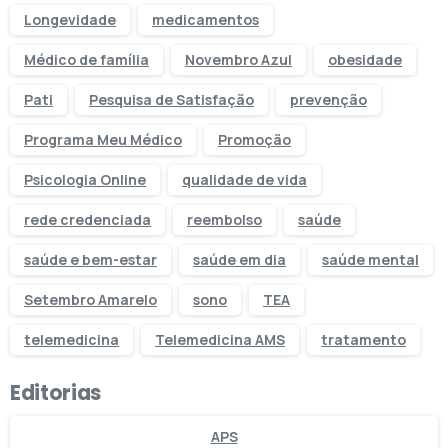
Longevidade
medicamentos
Médico de família
Novembro Azul
obesidade
Pati
Pesquisa de Satisfação
prevenção
Programa Meu Médico
Promoção
Psicologia Online
qualidade de vida
rede credenciada
reembolso
saúde
saúde e bem-estar
saúde em dia
saúde mental
Setembro Amarelo
sono
TEA
telemedicina
Telemedicina AMS
tratamento
Editorias
APS