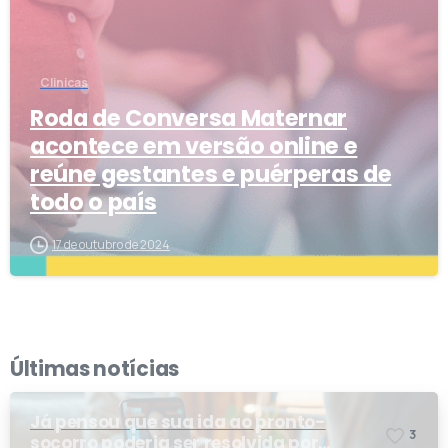
Clinicas
Roda de Conversa Maternar
acontece em versão online e
reúne gestantes e puérperas de
todo o país
17 de outubro de 2024
Últimas notícias
Já pensou que sua ida ao pronto-
3
socorro poderia ser resolvida por