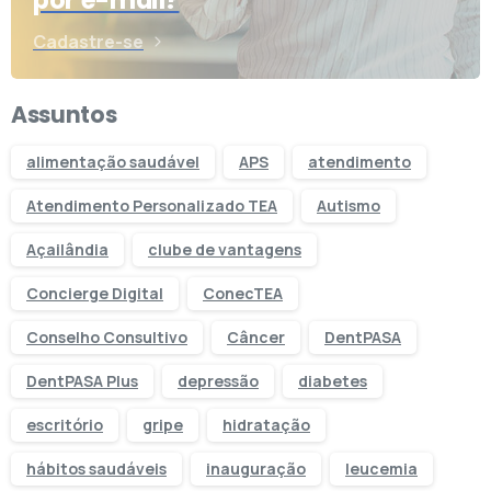
por e-mail?
Cadastre-se
Assuntos
alimentação saudável
APS
atendimento
Atendimento Personalizado TEA
Autismo
Açailândia
clube de vantagens
Concierge Digital
ConecTEA
Conselho Consultivo
Câncer
DentPASA
DentPASA Plus
depressão
diabetes
escritório
gripe
hidratação
hábitos saudáveis
inauguração
leucemia