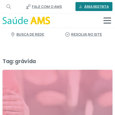
o
FALE COM O AMS
conteúdo
ÁREA RESTRITA
BUSCA DE REDE
RESOLVA NO SITE
Tag:
grávida
1