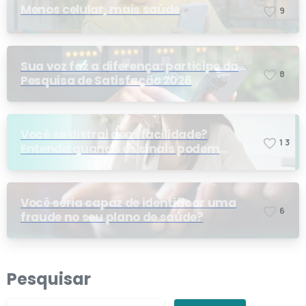
Menos celular, mais saúde
9
Sua voz faz a diferença: participe da
8
Pesquisa de Satisfação 2026
Você se distrai com facilidade?
1
3
Entenda quando os sinais podem
indicar TDAH
Você seria capaz de identificar uma
6
fraude no seu plano de saúde?
Pesquisar