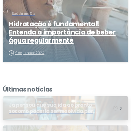
Saúde em Dia
Hidratação é fundamental!
Entenda a importância de beber
água regularmente
9 de julho de 2024
Últimas notícias
Já pensou que sua ida ao pronto-
3
socorro poderia ser resolvida por
telemedicina?