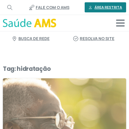
o
FALE COM O AMS
conteúdo
ÁREA RESTRITA
BUSCA DE REDE
RESOLVA NO SITE
Tag:
hidratação
2