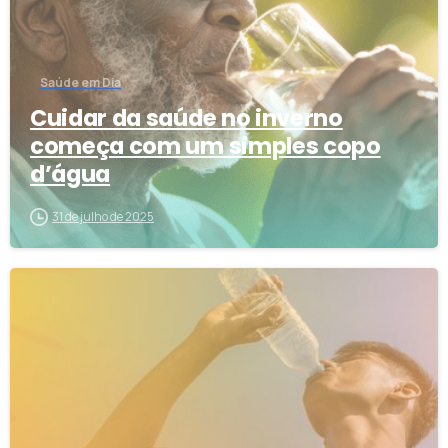
Saúde em Dia
Cuidar da saúde no inverno
começa com um simples copo
d’água
31 de julho de 2025
0