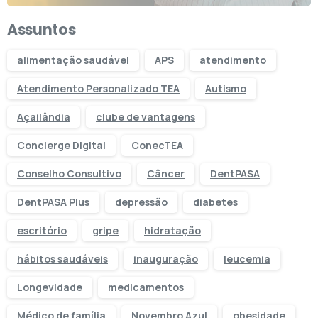
Assuntos
alimentação saudável
APS
atendimento
Atendimento Personalizado TEA
Autismo
Açailândia
clube de vantagens
Concierge Digital
ConecTEA
Conselho Consultivo
Câncer
DentPASA
DentPASA Plus
depressão
diabetes
escritório
gripe
hidratação
hábitos saudáveis
inauguração
leucemia
Longevidade
medicamentos
Médico de família
Novembro Azul
obesidade