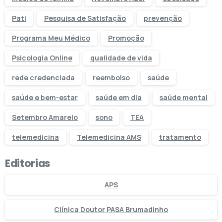
Pati
Pesquisa de Satisfação
prevenção
Programa Meu Médico
Promoção
Psicologia Online
qualidade de vida
rede credenciada
reembolso
saúde
saúde e bem-estar
saúde em dia
saúde mental
Setembro Amarelo
sono
TEA
telemedicina
Telemedicina AMS
tratamento
Editorias
APS
Clínica Doutor PASA Brumadinho