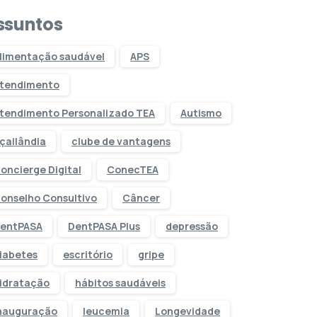
ssuntos
limentação saudável
APS
tendimento
tendimento Personalizado TEA
Autismo
çailândia
clube de vantagens
oncierge Digital
ConecTEA
onselho Consultivo
Câncer
entPASA
DentPASA Plus
depressão
iabetes
escritório
gripe
idratação
hábitos saudáveis
nauguração
leucemia
Longevidade