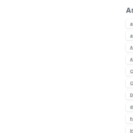
A
a
a
A
A
C
C
D
d
h
i