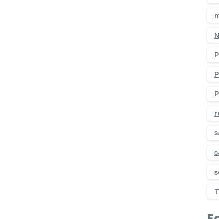
m
N
P
P
P
r
s
s
s
T
Ed