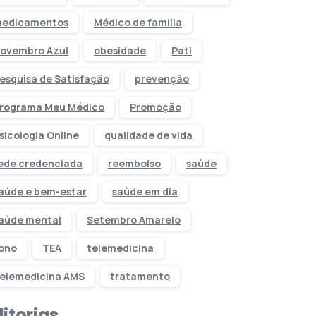
edicamentos
Médico de família
ovembro Azul
obesidade
Pati
esquisa de Satisfação
prevenção
rograma Meu Médico
Promoção
sicologia Online
qualidade de vida
ede credenciada
reembolso
saúde
aúde e bem-estar
saúde em dia
aúde mental
Setembro Amarelo
ono
TEA
telemedicina
elemedicina AMS
tratamento
itorias