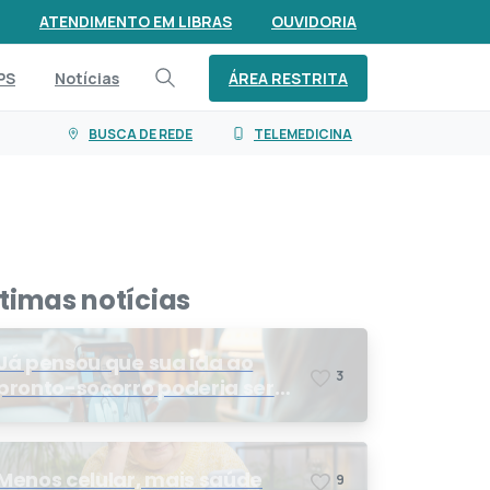
ATENDIMENTO EM LIBRAS
OUVIDORIA
ÁREA RESTRITA
PS
Notícias
BUSCA DE REDE
TELEMEDICINA
ltimas notícias
Já pensou que sua ida ao
3
pronto-socorro poderia ser
resolvida por telemedicina?
Menos celular, mais saúde
9