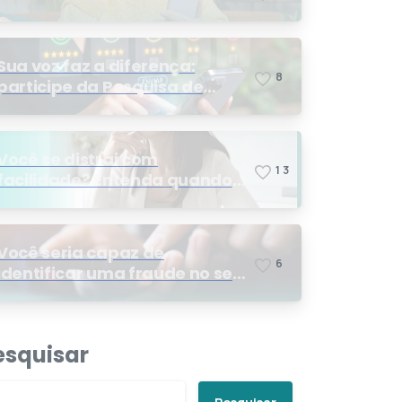
Sua voz faz a diferença:
8
participe da Pesquisa de
Satisfação 2026
Você se distrai com
1
3
facilidade? Entenda quando
os sinais podem indicar TDAH
Você seria capaz de
6
identificar uma fraude no seu
plano de saúde?
esquisar