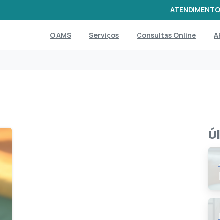
ATENDIMENTO
O AMS
Serviços
Consultas Online
A
Ú
1