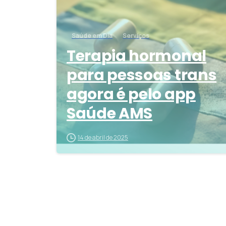
Saúde em Dia
Serviços
Terapia hormonal
para pessoas trans
agora é pelo app
Saúde AMS
14 de abril de 2025