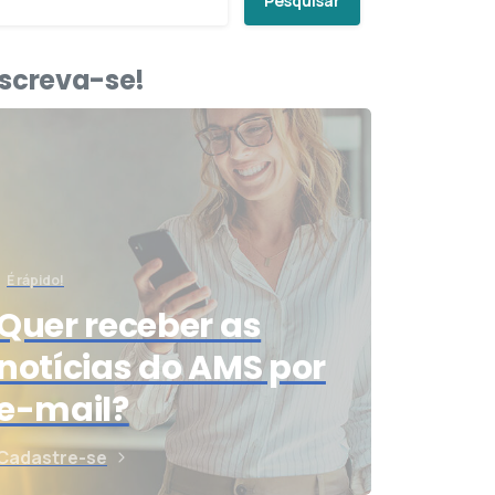
Pesquisar
nscreva-se!
É rápido!
Quer receber as
notícias do AMS por
e-mail?
Cadastre-se