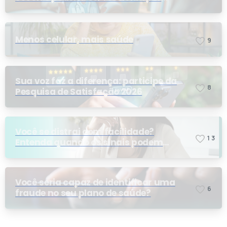
telemedicina?
Menos celular, mais saúde
9
Sua voz faz a diferença: participe da
8
Pesquisa de Satisfação 2026
Você se distrai com facilidade?
1
3
Entenda quando os sinais podem
indicar TDAH
Você seria capaz de identificar uma
6
fraude no seu plano de saúde?