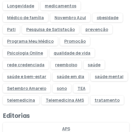
Longevidade
medicamentos
Médico de família
Novembro Azul
obesidade
Pati
Pesquisa de Satisfação
prevenção
Programa Meu Médico
Promoção
Psicologia Online
qualidade de vida
rede credenciada
reembolso
saúde
saúde e bem-estar
saúde em dia
saúde mental
Setembro Amarelo
sono
TEA
telemedicina
Telemedicina AMS
tratamento
Editorias
APS