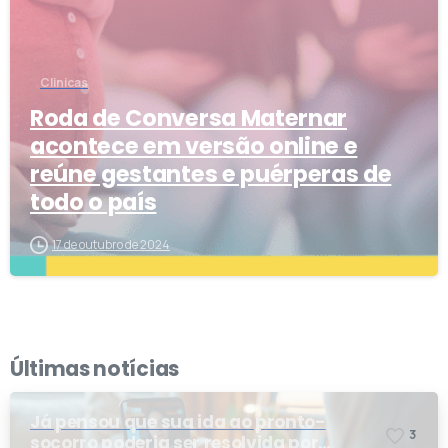
Clinicas
Roda de Conversa Maternar
acontece em versão online e
reúne gestantes e puérperas de
todo o país
17 de outubro de 2024
Últimas notícias
Já pensou que sua ida ao pronto-
3
socorro poderia ser resolvida por