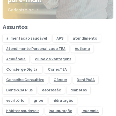
por e-mail?
Cadastre-se
Assuntos
alimentação saudável
APS
atendimento
Atendimento Personalizado TEA
Autismo
Açailândia
clube de vantagens
Concierge Digital
ConecTEA
Conselho Consultivo
Câncer
DentPASA
DentPASA Plus
depressão
diabetes
escritório
gripe
hidratação
hábitos saudáveis
inauguração
leucemia