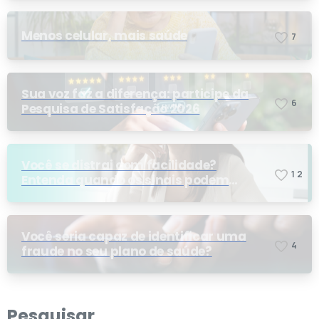
Menos celular, mais saúde
7
Sua voz faz a diferença: participe da
6
Pesquisa de Satisfação 2026
Você se distrai com facilidade?
1
2
Entenda quando os sinais podem
indicar TDAH
Você seria capaz de identificar uma
4
fraude no seu plano de saúde?
Pesquisar