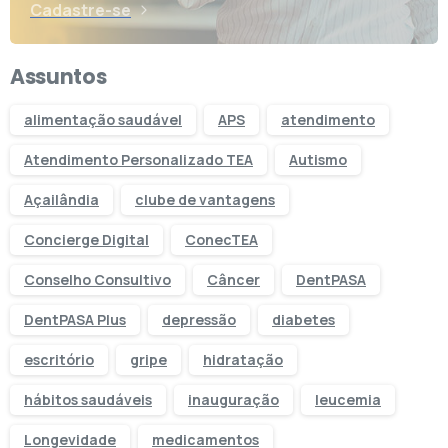
Cadastre-se
Assuntos
alimentação saudável
APS
atendimento
Atendimento Personalizado TEA
Autismo
Açailândia
clube de vantagens
Concierge Digital
ConecTEA
Conselho Consultivo
Câncer
DentPASA
DentPASA Plus
depressão
diabetes
escritório
gripe
hidratação
hábitos saudáveis
inauguração
leucemia
Longevidade
medicamentos