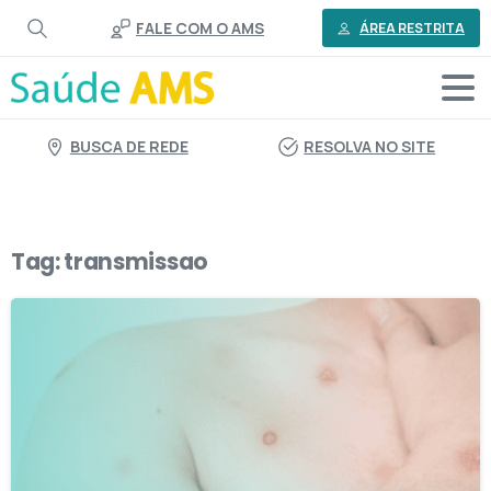
o
FALE COM O AMS
conteúdo
ÁREA RESTRITA
BUSCA DE REDE
RESOLVA NO SITE
Tag:
transmissao
3