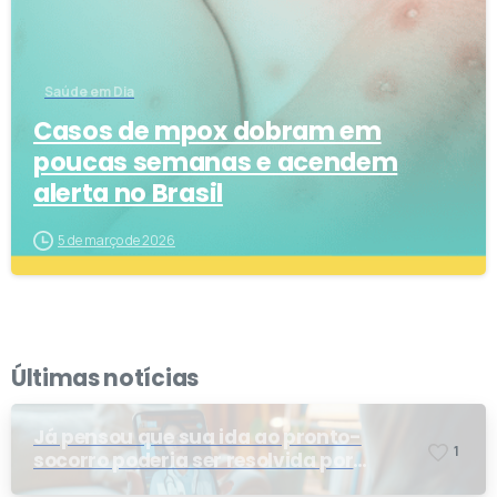
Saúde em Dia
Casos de mpox dobram em
poucas semanas e acendem
alerta no Brasil
5 de março de 2026
Últimas notícias
Já pensou que sua ida ao pronto-
1
socorro poderia ser resolvida por
telemedicina?