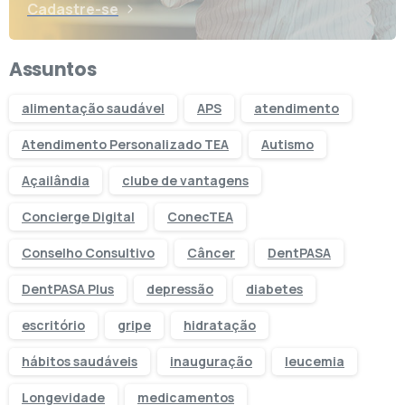
Cadastre-se
Assuntos
alimentação saudável
APS
atendimento
Atendimento Personalizado TEA
Autismo
Açailândia
clube de vantagens
Concierge Digital
ConecTEA
Conselho Consultivo
Câncer
DentPASA
DentPASA Plus
depressão
diabetes
escritório
gripe
hidratação
hábitos saudáveis
inauguração
leucemia
Longevidade
medicamentos