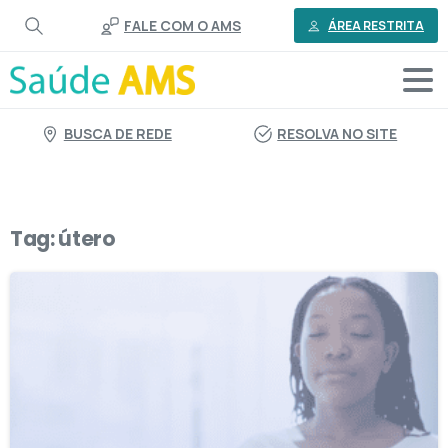
o
FALE COM O AMS
conteúdo
ÁREA RESTRITA
BUSCA DE REDE
RESOLVA NO SITE
Tag:
útero
0