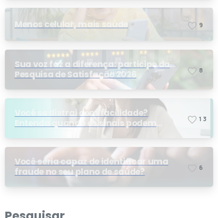
Menos celular, mais saúde
9
Sua voz faz a diferença: participe da
8
Pesquisa de Satisfação 2026
Você se distrai com facilidade?
1
3
Entenda quando os sinais podem
indicar TDAH
Você seria capaz de identificar uma
6
fraude no seu plano de saúde?
Pesquisar