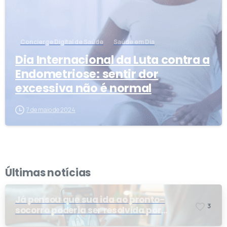
Concierge Digital de Saúde
Saúde em Dia
Dia Internacional da Luta contra a
Endometriose: sentir dor
excessiva não é normal
7 de maio de 2024
Últimas notícias
Já pensou que sua ida ao pronto-
3
socorro poderia ser resolvida por
telemedicina?