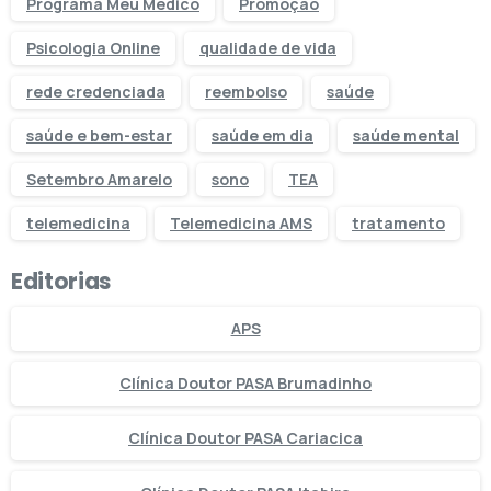
Programa Meu Médico
Promoção
Psicologia Online
qualidade de vida
rede credenciada
reembolso
saúde
saúde e bem-estar
saúde em dia
saúde mental
Setembro Amarelo
sono
TEA
telemedicina
Telemedicina AMS
tratamento
Editorias
APS
Clínica Doutor PASA Brumadinho
Clínica Doutor PASA Cariacica