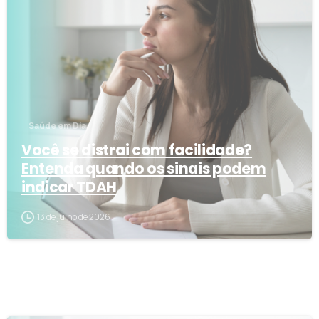
1
3
Saúde em Dia
Você se distrai com facilidade?
Entenda quando os sinais podem
indicar TDAH
13 de julho de 2026