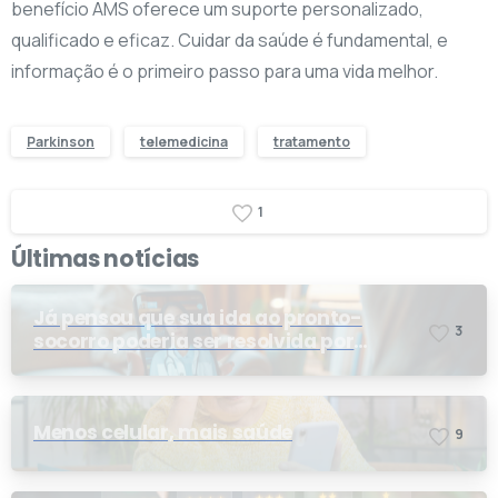
benefício AMS oferece um suporte personalizado,
qualificado e eficaz. Cuidar da saúde é fundamental, e
informação é o primeiro passo para uma vida melhor.
Parkinson
telemedicina
tratamento
1
Últimas notícias
Já pensou que sua ida ao pronto-
3
socorro poderia ser resolvida por
telemedicina?
Menos celular, mais saúde
9