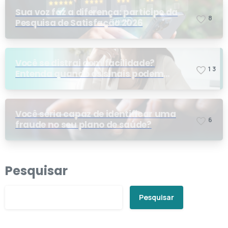
Sua voz faz a diferença: participe da
8
Pesquisa de Satisfação 2026
Você se distrai com facilidade?
1
3
Entenda quando os sinais podem
indicar TDAH
Você seria capaz de identificar uma
6
fraude no seu plano de saúde?
Pesquisar
Pesquisar