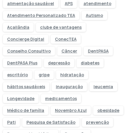
alimentação saudável
APS
atendimento
Atendimento Personalizado TEA
Autismo
Açailândia
clube de vantagens
Concierge Digital
ConecTEA
Conselho Consultivo
Câncer
DentPASA
DentPASA Plus
depressão
diabetes
escritório
gripe
hidratação
hábitos saudáveis
inauguração
leucemia
Longevidade
medicamentos
Médico de família
Novembro Azul
obesidade
Pati
Pesquisa de Satisfação
prevenção