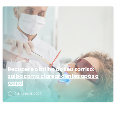
3
Saúde em Dia
Recupere o brilho do seu sorriso:
saiba como clarear dentes após o
canal
19 de junho de 2026