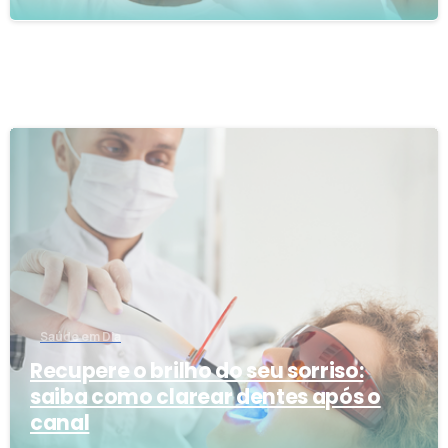
3
Saúde em Dia
Recupere o brilho do seu sorriso:
saiba como clarear dentes após o
canal