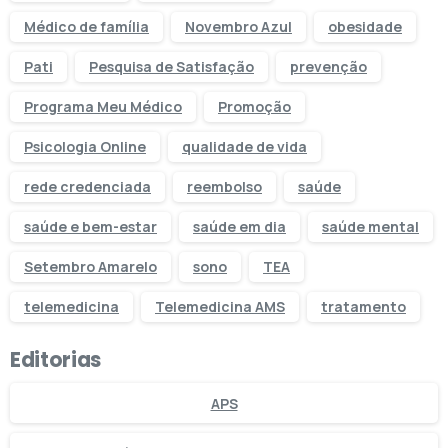
Médico de família
Novembro Azul
obesidade
Pati
Pesquisa de Satisfação
prevenção
Programa Meu Médico
Promoção
Psicologia Online
qualidade de vida
rede credenciada
reembolso
saúde
saúde e bem-estar
saúde em dia
saúde mental
Setembro Amarelo
sono
TEA
telemedicina
Telemedicina AMS
tratamento
Editorias
APS