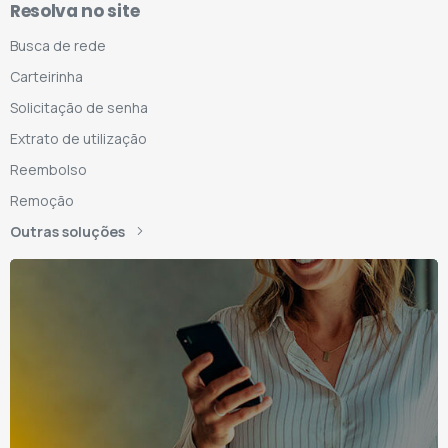
Resolva no site
Busca de rede
Carteirinha
Solicitação de senha
Extrato de utilização
Reembolso
Remoção
Outras soluções
nha o AMS
mbém no seu
mail