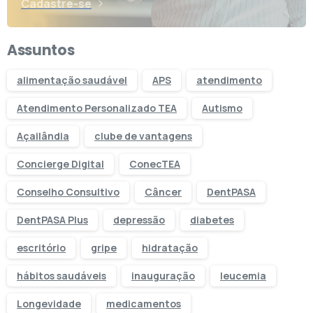
Cadastre-se
Assuntos
alimentação saudável
APS
atendimento
Atendimento Personalizado TEA
Autismo
Açailândia
clube de vantagens
Concierge Digital
ConecTEA
Conselho Consultivo
Câncer
DentPASA
DentPASA Plus
depressão
diabetes
escritório
gripe
hidratação
hábitos saudáveis
inauguração
leucemia
Longevidade
medicamentos