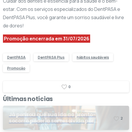
Cuidar dos dentes é essencial para a saúde e o bem-
estar. Com os serviços especializados do DentPASA e
DentPASA Plus, você garante um sorriso saudável e livre
de dores!
Promoção encerrada em 31/07/2026
DentPASA
DentPASA Plus
hábitos saudáveis
Promoção
0
Últimas notícias
Já pensou que sua ida ao pronto-
2
socorro poderia ser resolvida por
telemedicina?