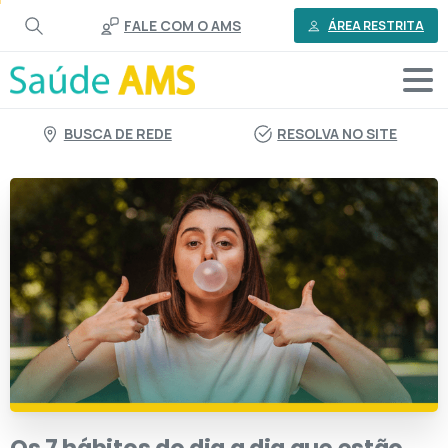
o
FALE COM O AMS
conteúdo
ÁREA RESTRITA
BUSCA DE REDE
RESOLVA NO SITE
Os
7
hábitos
do
dia
a
dia
que
estão