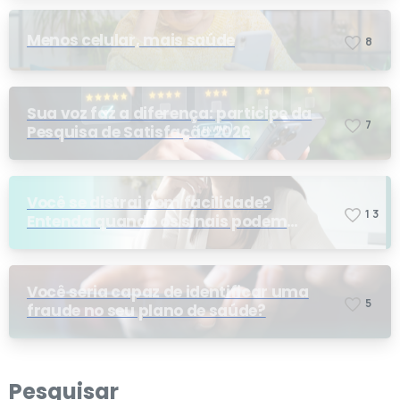
Menos celular, mais saúde
8
Sua voz faz a diferença: participe da
7
Pesquisa de Satisfação 2026
Você se distrai com facilidade?
1
3
Entenda quando os sinais podem
indicar TDAH
Você seria capaz de identificar uma
5
fraude no seu plano de saúde?
Pesquisar