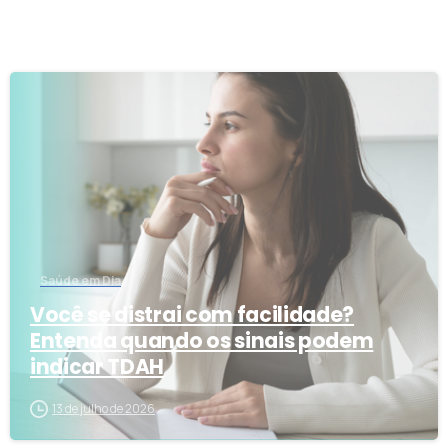
1
3
Saúde em Dia
Você se distrai com facilidade?
Entenda quando os sinais podem
indicar TDAH
13 de julho de 2026