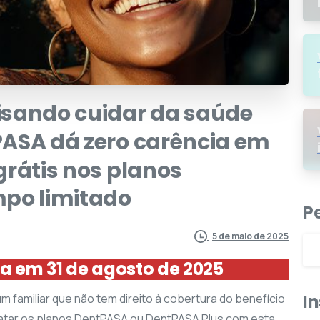
isando
cuidar
da
saúde
PASA
dá
zero
carência
em
grátis
nos
planos
mpo
limitado
P
5 de maio de 2025
 em 31 de agosto de 2025
I
m familiar que não tem direito à cobertura do benefício
ratar os planos DentPASA ou DentPASA Plus com esta