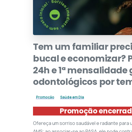
Tem
um
familiar
prec
bucal
e
economizar?
24h
e
1ª
mensalidade
odontológicos
por
te
Promoção
Saúde em Dia
Promoção encerrada
Ofereça um sorriso saudável e radiante para u
AMS: ao associar-se ao PASA, ele pode cont