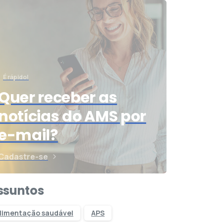
É rápido!
Quer receber as
notícias do AMS por
e-mail?
Cadastre-se
ssuntos
limentação saudável
APS