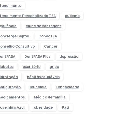
tendimento
tendimento Personalizado TEA
Autismo
çailândia
clube de vantagens
oncierge Digital
ConecTEA
onselho Consultivo
Câncer
entPASA
DentPASA Plus
depressão
iabetes
escritório
gripe
idratação
hábitos saudáveis
nauguração
leucemia
Longevidade
edicamentos
Médico de família
ovembro Azul
obesidade
Pati