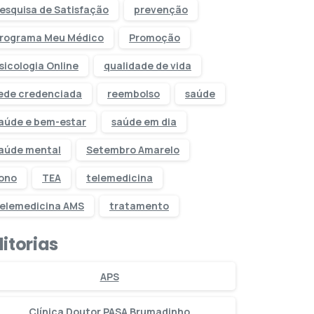
esquisa de Satisfação
prevenção
rograma Meu Médico
Promoção
sicologia Online
qualidade de vida
ede credenciada
reembolso
saúde
aúde e bem-estar
saúde em dia
aúde mental
Setembro Amarelo
ono
TEA
telemedicina
elemedicina AMS
tratamento
itorias
APS
Clínica Doutor PASA Brumadinho