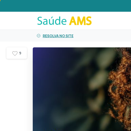
o
conteúdo
RESOLVA NO SITE
9