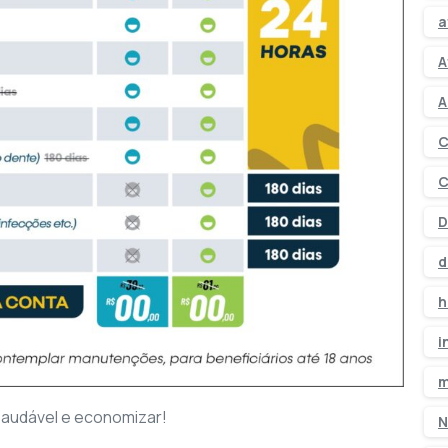
a
A
A
C
C
D
d
h
i
m
 saudável e economizar!
N