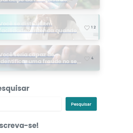
Satisfação 2026
Você se distrai com
1
2
facilidade? Entenda quando
os sinais podem indicar TDAH
Você seria capaz de
4
identificar uma fraude no seu
plano de saúde?
esquisar
Pesquisar
nscreva-se!