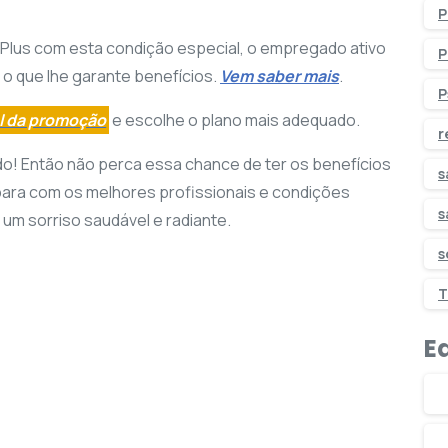
P
Plus com esta condição especial, o empregado ativo
P
 o que lhe garante benefícios.
Vem saber mais
.
P
al da promoção
e escolhe o plano mais adequado.
r
do! Então não perca essa chance de ter os benefícios
s
ara com os melhores profissionais e condições
s
 um sorriso saudável e radiante.
s
T
Ed