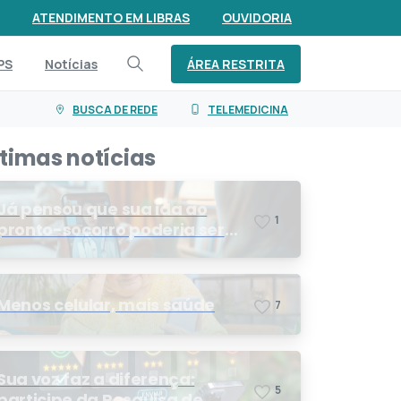
ATENDIMENTO EM LIBRAS
OUVIDORIA
ÁREA RESTRITA
PS
Notícias
BUSCA DE REDE
TELEMEDICINA
ltimas notícias
Já pensou que sua ida ao
1
pronto-socorro poderia ser
resolvida por telemedicina?
Menos celular, mais saúde
7
Sua voz faz a diferença:
5
participe da Pesquisa de