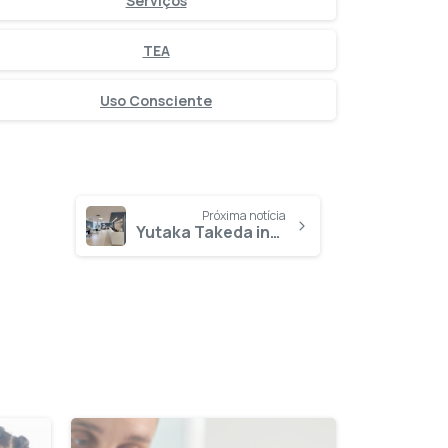
Serviços
TEA
Uso Consciente
Próxima notícia
Yutaka Takeda inaugura dez leitos de UTI para ampliar atendimento à população de Parauapebas