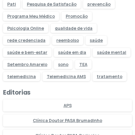
Pati
Pesquisa de Satisfação
prevenção
Programa Meu Médico
Promoção
Psicologia Online
qualidade de vida
rede credenciada
reembolso
saúde
saúde e bem-estar
saúde em dia
saúde mental
Setembro Amarelo
sono
TEA
telemedicina
Telemedicina AMS
tratamento
Editorias
APS
Clínica Doutor PASA Brumadinho