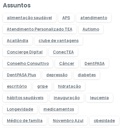
Assuntos
alimentação saudável
APS
atendimento
Atendimento Personalizado TEA
Autismo
Açailândia
clube de vantagens
Concierge Digital
ConecTEA
Conselho Consultivo
Câncer
DentPASA
DentPASA Plus
depressão
diabetes
escritório
gripe
hidratação
hábitos saudáveis
inauguração
leucemia
Longevidade
medicamentos
Médico de família
Novembro Azul
obesidade