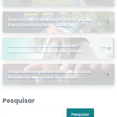
Sua voz faz a diferença: participe da
7
Pesquisa de Satisfação 2026
Você se distrai com facilidade?
1
3
Entenda quando os sinais podem
indicar TDAH
Você seria capaz de identificar uma
5
fraude no seu plano de saúde?
Pesquisar
Pesquisar