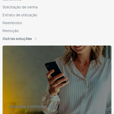
Solicitação de senha
Extrato de utilização
Reembolso
Remoção
Outras soluções
Tenha o AMS
também no seu
e-mail
E-mail pessoal
*
Receba o Informe AMS