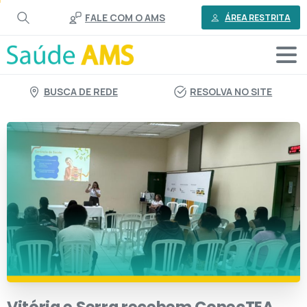
o
FALE COM O AMS
conteúdo
ÁREA RESTRITA
BUSCA DE REDE
RESOLVA NO SITE
Vitória
e
Serra
recebem
ConecTEA