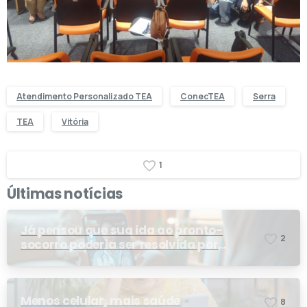
Atendimento Personalizado TEA
ConecTEA
Serra
TEA
Vitória
1
Últimas notícias
Já pensou que sua ida ao pronto-
2
socorro poderia ser resolvida por
telemedicina?
Menos celular, mais saúde
8