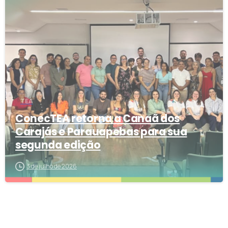
0
TEA
ConecTEA retorna a Canaã dos
Carajás e Parauapebas para sua
segunda edição
3 de julho de 2026