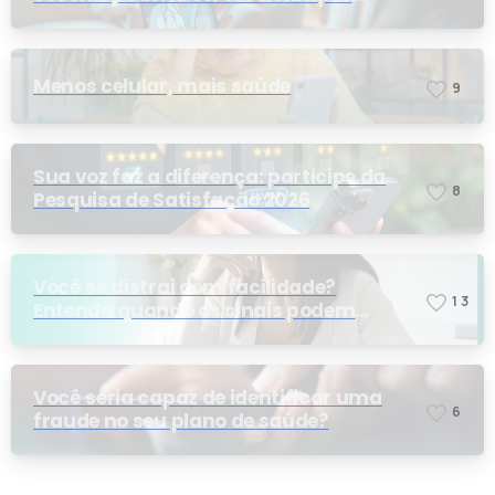
telemedicina?
Menos celular, mais saúde
9
Sua voz faz a diferença: participe da
8
Pesquisa de Satisfação 2026
Você se distrai com facilidade?
1
3
Entenda quando os sinais podem
indicar TDAH
Você seria capaz de identificar uma
6
fraude no seu plano de saúde?