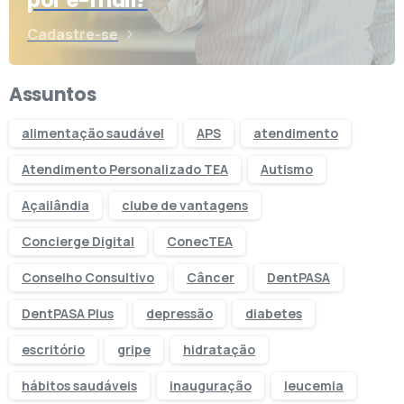
por e-mail?
Cadastre-se
Assuntos
alimentação saudável
APS
atendimento
Atendimento Personalizado TEA
Autismo
Açailândia
clube de vantagens
Concierge Digital
ConecTEA
Conselho Consultivo
Câncer
DentPASA
DentPASA Plus
depressão
diabetes
escritório
gripe
hidratação
hábitos saudáveis
inauguração
leucemia