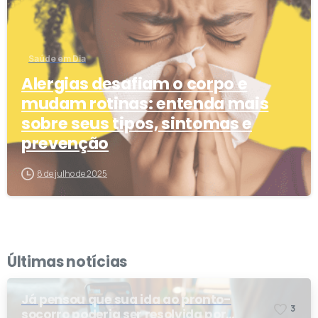
Saúde em Dia
Alergias desafiam o corpo e
mudam rotinas: entenda mais
sobre seus tipos, sintomas e
prevenção
8 de julho de 2025
Últimas notícias
Já pensou que sua ida ao pronto-
3
socorro poderia ser resolvida por