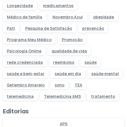
Longevidade
medicamentos
Médico de família
Novembro Azul
obesidade
Pati
Pesquisa de Satisfação
prevenção
Programa Meu Médico
Promoção
Psicologia Online
qualidade de vida
rede credenciada
reembolso
saúde
saúde e bem-estar
saúde em dia
saúde mental
Setembro Amarelo
sono
TEA
telemedicina
Telemedicina AMS
tratamento
Editorias
APS