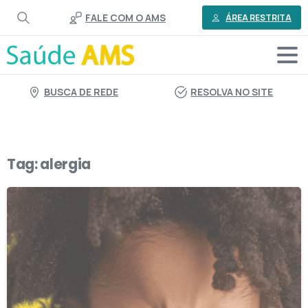
o
FALE COM O AMS
conteúdo
ÁREA RESTRITA
BUSCA DE REDE
RESOLVA NO SITE
Tag:
alergia
0