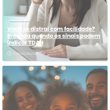
Saúde em Dia
Você se distrai com facilidade?
Entenda quando os sinais podem
indicar TDAH
13 de julho de 2026
5