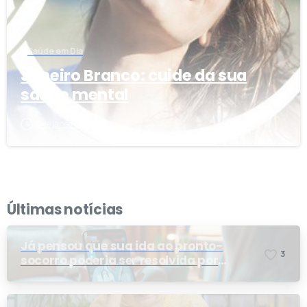
Saúde em Dia
Janeiro Branco: cuide da sua
saúde mental
3 de janeiro de 2025
Últimas notícias
Já pensou que sua ida ao pronto-
3
socorro poderia ser resolvida por
telemedicina?