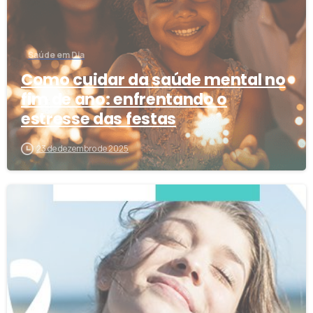
Saúde em Dia
Como cuidar da saúde mental no
fim de ano: enfrentando o
estresse das festas
23 de dezembro de 2025
8