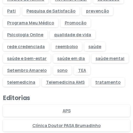
Pati
Pesquisa de Satisfação
prevenção
Programa Meu Médico
Promoção
Psicologia Online
qualidade de vida
rede credenciada
reembolso
saúde
saúde e bem-estar
saúde em dia
saúde mental
Setembro Amarelo
sono
TEA
telemedicina
Telemedicina AMS
tratamento
Editorias
APS
Clínica Doutor PASA Brumadinho