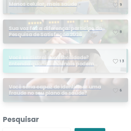
Menos celular, mais saúde
9
Sua voz faz a diferença: participe da
8
Pesquisa de Satisfação 2026
Você se distrai com facilidade?
1
3
Entenda quando os sinais podem
indicar TDAH
Você seria capaz de identificar uma
6
fraude no seu plano de saúde?
Pesquisar