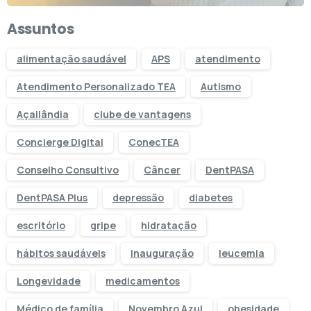
Assuntos
alimentação saudável
APS
atendimento
Atendimento Personalizado TEA
Autismo
Açailândia
clube de vantagens
Concierge Digital
ConecTEA
Conselho Consultivo
Câncer
DentPASA
DentPASA Plus
depressão
diabetes
escritório
gripe
hidratação
hábitos saudáveis
inauguração
leucemia
Longevidade
medicamentos
Médico de família
Novembro Azul
obesidade