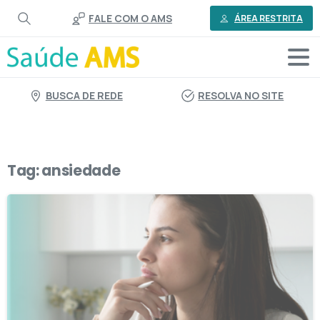
o
FALE COM O AMS
conteúdo
ÁREA RESTRITA
BUSCA DE REDE
RESOLVA NO SITE
Tag:
ansiedade
1
3