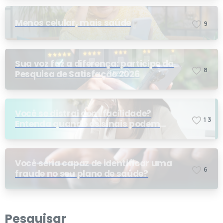
Menos celular, mais saúde
9
Sua voz faz a diferença: participe da
8
Pesquisa de Satisfação 2026
Você se distrai com facilidade?
1
3
Entenda quando os sinais podem
indicar TDAH
Você seria capaz de identificar uma
6
fraude no seu plano de saúde?
Pesquisar