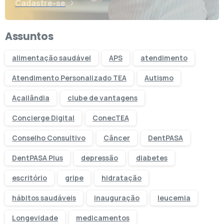
Cadastre-se
Assuntos
alimentação saudável
APS
atendimento
Atendimento Personalizado TEA
Autismo
Açailândia
clube de vantagens
Concierge Digital
ConecTEA
Conselho Consultivo
Câncer
DentPASA
DentPASA Plus
depressão
diabetes
escritório
gripe
hidratação
hábitos saudáveis
inauguração
leucemia
Longevidade
medicamentos