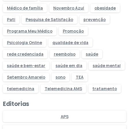
Médico de família
Novembro Azul
obesidade
Pati
Pesquisa de Satisfação
prevenção
Programa Meu Médico
Promoção
Psicologia Online
qualidade de vida
rede credenciada
reembolso
saúde
saúde e bem-estar
saúde em dia
saúde mental
Setembro Amarelo
sono
TEA
telemedicina
Telemedicina AMS
tratamento
Editorias
APS