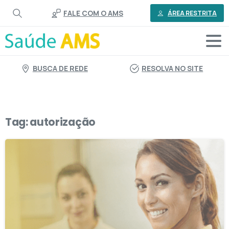
o
FALE COM O AMS
conteúdo
ÁREA RESTRITA
BUSCA DE REDE
RESOLVA NO SITE
Tag:
autorização
8