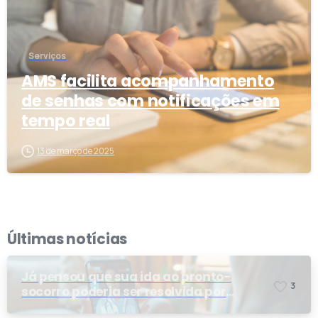
Serviços
AMS facilita acompanhamento
de senhas com notificações em
tempo real
13 de março de 2025
Últimas notícias
Já pensou que sua ida ao pronto-
3
socorro poderia ser resolvida por
telemedicina?