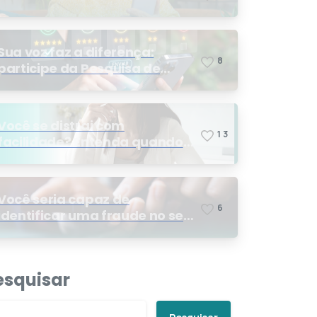
Sua voz faz a diferença:
8
participe da Pesquisa de
Satisfação 2026
Você se distrai com
1
3
facilidade? Entenda quando
os sinais podem indicar TDAH
Você seria capaz de
6
identificar uma fraude no seu
plano de saúde?
esquisar