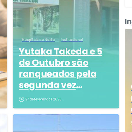
I
Hospitais do Norte
Institucional
Yutaka Takeda e 5
de Outubro são
ranqueados pela
segunda vez
consecutiva entre os
27 de fevereiro de 2025
melhores hospitais
do Brasil pela
9
0
Newsweek