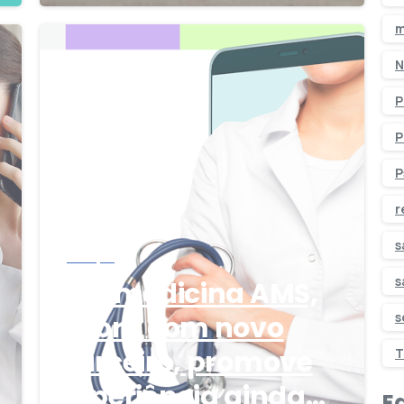
m
3
1
N
P
P
P
r
s
Serviços
s
Telemedicina AMS,
s
agora com novo
parceiro, promove
T
experiência ainda
Ed