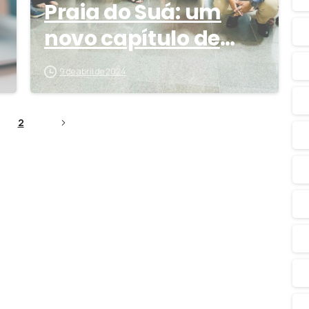
Praia do Suá: um
novo capítulo de
atendimento e
9 de abril de 2024
cuidado
2