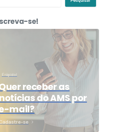
Pesquisar
nscreva-se!
É rápido!
Quer receber as
notícias do AMS por
e-mail?
Cadastre-se