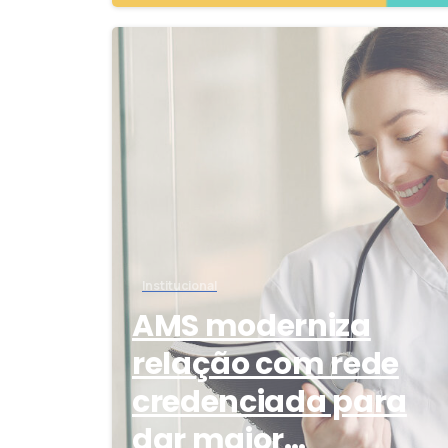
Institucional
AMS moderniza
relação com rede
credenciada para
dar maior