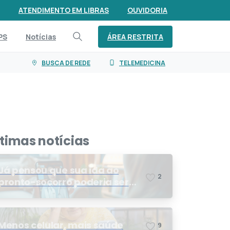
ATENDIMENTO EM LIBRAS
OUVIDORIA
ÁREA RESTRITA
PS
Notícias
BUSCA DE REDE
TELEMEDICINA
ltimas notícias
Já pensou que sua ida ao
2
pronto-socorro poderia ser
resolvida por telemedicina?
Menos celular, mais saúde
9