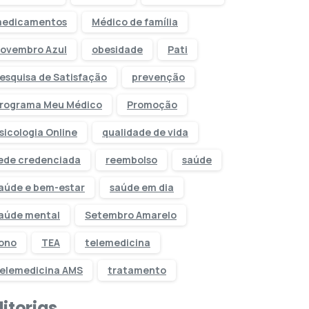
edicamentos
Médico de família
ovembro Azul
obesidade
Pati
esquisa de Satisfação
prevenção
rograma Meu Médico
Promoção
sicologia Online
qualidade de vida
ede credenciada
reembolso
saúde
aúde e bem-estar
saúde em dia
aúde mental
Setembro Amarelo
ono
TEA
telemedicina
elemedicina AMS
tratamento
itorias