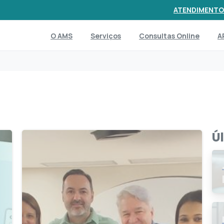
ATENDIMENTO
O AMS
Serviços
Consultas Online
A
Ú
6
0