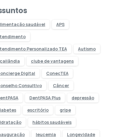
ssuntos
limentação saudável
APS
tendimento
tendimento Personalizado TEA
Autismo
çailândia
clube de vantagens
oncierge Digital
ConecTEA
onselho Consultivo
Câncer
entPASA
DentPASA Plus
depressão
iabetes
escritório
gripe
idratação
hábitos saudáveis
nauguração
leucemia
Longevidade