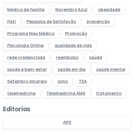
Médico de família
Novembro Azul
obesidade
Pati
Pesquisa de Satisfação
prevenção
Programa Meu Médico
Promoção
Psicologia Online
qualidade de vida
rede credenciada
reembolso
saúde
saúde e bem-estar
saúde em dia
saúde mental
Setembro Amarelo
sono
TEA
telemedicina
Telemedicina AMS
tratamento
Editorias
APS