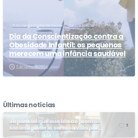
Concierge Digital de Saúde
Saúde em Dia
Dia da Conscientização contra a
Obesidade Infantil: os pequenos
merecem uma infância saudável
3 de junho de 2024
Últimas notícias
Já pensou que sua ida ao pronto-
3
socorro poderia ser resolvida por
telemedicina?