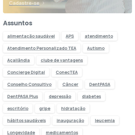
Cadastre-se
Assuntos
alimentação saudável
APS
atendimento
Atendimento Personalizado TEA
Autismo
Açailândia
clube de vantagens
Concierge Digital
ConecTEA
Conselho Consultivo
Câncer
DentPASA
DentPASA Plus
depressão
diabetes
escritório
gripe
hidratação
hábitos saudáveis
inauguração
leucemia
Longevidade
medicamentos