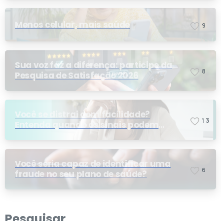
Menos celular, mais saúde
9
Sua voz faz a diferença: participe da
8
Pesquisa de Satisfação 2026
Você se distrai com facilidade?
1
3
Entenda quando os sinais podem
indicar TDAH
Você seria capaz de identificar uma
6
fraude no seu plano de saúde?
Pesquisar