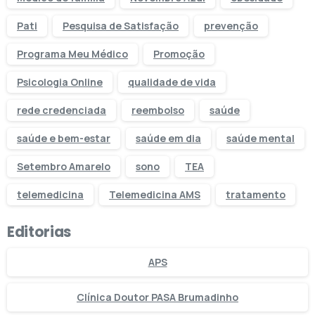
Pati
Pesquisa de Satisfação
prevenção
Programa Meu Médico
Promoção
Psicologia Online
qualidade de vida
rede credenciada
reembolso
saúde
saúde e bem-estar
saúde em dia
saúde mental
Setembro Amarelo
sono
TEA
telemedicina
Telemedicina AMS
tratamento
Editorias
APS
Clínica Doutor PASA Brumadinho