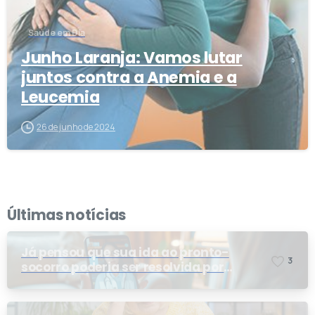
Saúde em Dia
Junho Laranja: Vamos lutar
juntos contra a Anemia e a
Leucemia
26 de junho de 2024
Últimas notícias
Já pensou que sua ida ao pronto-
3
socorro poderia ser resolvida por
telemedicina?