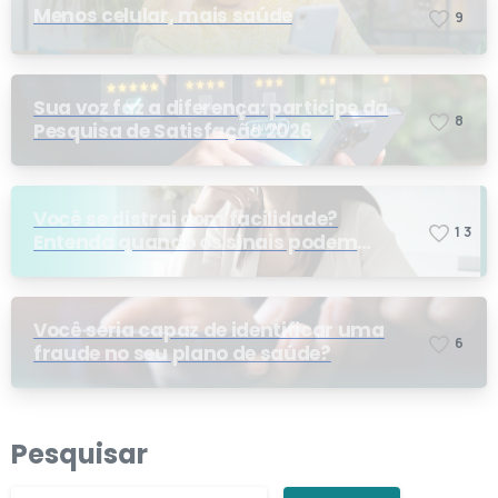
Menos celular, mais saúde
9
Sua voz faz a diferença: participe da
8
Pesquisa de Satisfação 2026
Você se distrai com facilidade?
1
3
Entenda quando os sinais podem
indicar TDAH
Você seria capaz de identificar uma
6
fraude no seu plano de saúde?
Pesquisar