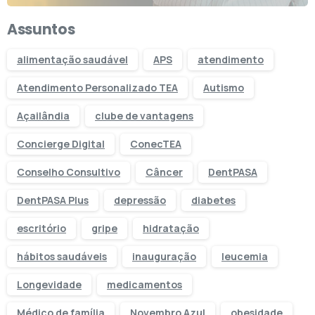
Assuntos
alimentação saudável
APS
atendimento
Atendimento Personalizado TEA
Autismo
Açailândia
clube de vantagens
Concierge Digital
ConecTEA
Conselho Consultivo
Câncer
DentPASA
DentPASA Plus
depressão
diabetes
escritório
gripe
hidratação
hábitos saudáveis
inauguração
leucemia
Longevidade
medicamentos
Médico de família
Novembro Azul
obesidade