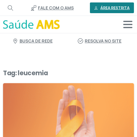
o
FALE COM O AMS
conteúdo
ÁREA RESTRITA
BUSCA DE REDE
RESOLVA NO SITE
Tag:
leucemia
3