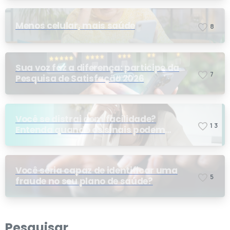
Menos celular, mais saúde
8
Sua voz faz a diferença: participe da
7
Pesquisa de Satisfação 2026
Você se distrai com facilidade?
1
3
Entenda quando os sinais podem
indicar TDAH
Você seria capaz de identificar uma
5
fraude no seu plano de saúde?
Pesquisar