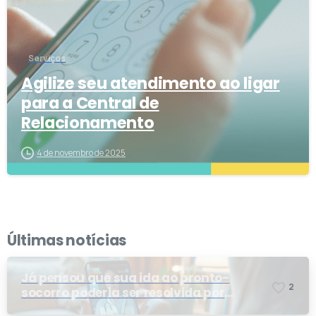
Serviços
Agilize seu atendimento ao ligar
para a Central de
Relacionamento
4 de novembro de 2025
Últimas notícias
Já pensou que sua ida ao pronto-
2
socorro poderia ser resolvida por
telemedicina?