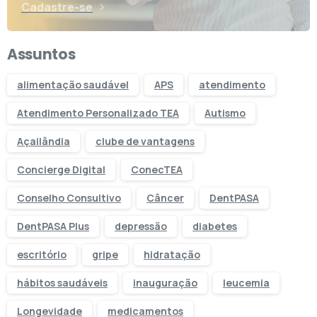
Cadastre-se
Assuntos
alimentação saudável
APS
atendimento
Atendimento Personalizado TEA
Autismo
Açailândia
clube de vantagens
Concierge Digital
ConecTEA
Conselho Consultivo
Câncer
DentPASA
DentPASA Plus
depressão
diabetes
escritório
gripe
hidratação
hábitos saudáveis
inauguração
leucemia
Longevidade
medicamentos