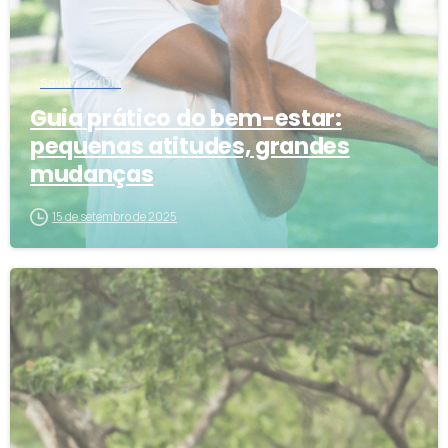
Saúde em Dia
Guia prático do bem-estar:
pequenas atitudes, grandes
mudanças
15 de setembro de 2025
3