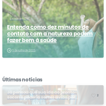
Saúde em Dia
Entenda como dez minutos de
contato com a natureza podem
fazer bem à saúde
5 de julho de 2025
Últimas notícias
Já pensou que sua ida ao pronto-
2
socorro poderia ser resolvida por
telemedicina?