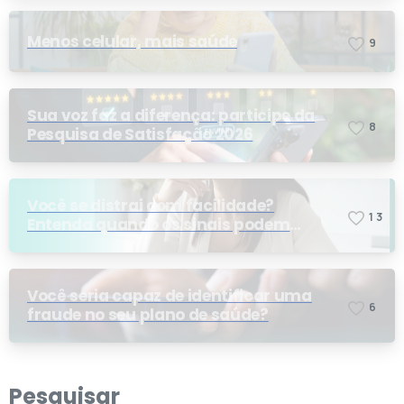
Menos celular, mais saúde
9
Sua voz faz a diferença: participe da
8
Pesquisa de Satisfação 2026
Você se distrai com facilidade?
1
3
Entenda quando os sinais podem
indicar TDAH
Você seria capaz de identificar uma
6
fraude no seu plano de saúde?
Pesquisar