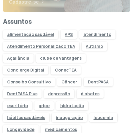
Cadastre-se
Assuntos
alimentação saudável
APS
atendimento
Atendimento Personalizado TEA
Autismo
Açailândia
clube de vantagens
Concierge Digital
ConecTEA
Conselho Consultivo
Câncer
DentPASA
DentPASA Plus
depressão
diabetes
escritório
gripe
hidratação
hábitos saudáveis
inauguração
leucemia
Longevidade
medicamentos