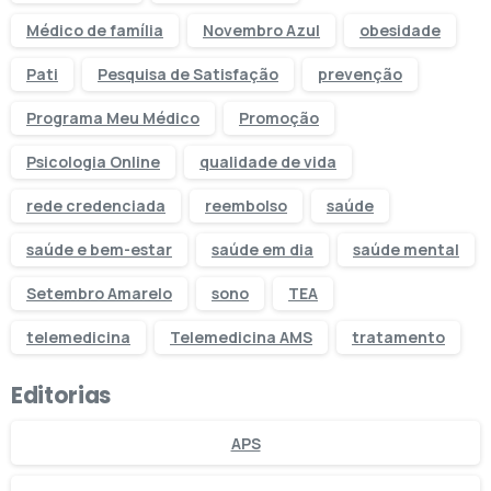
Médico de família
Novembro Azul
obesidade
Pati
Pesquisa de Satisfação
prevenção
Programa Meu Médico
Promoção
Psicologia Online
qualidade de vida
rede credenciada
reembolso
saúde
saúde e bem-estar
saúde em dia
saúde mental
Setembro Amarelo
sono
TEA
telemedicina
Telemedicina AMS
tratamento
Editorias
APS