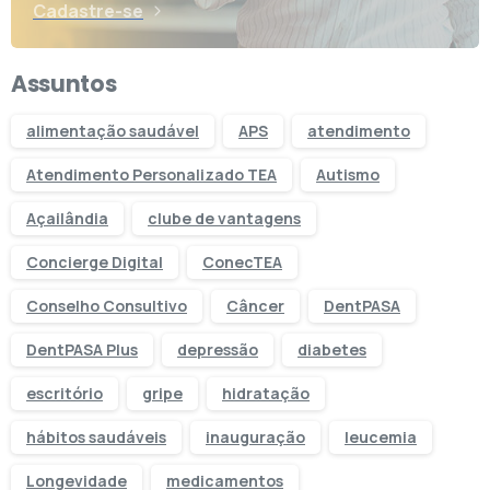
Cadastre-se
Assuntos
alimentação saudável
APS
atendimento
Atendimento Personalizado TEA
Autismo
Açailândia
clube de vantagens
Concierge Digital
ConecTEA
Conselho Consultivo
Câncer
DentPASA
DentPASA Plus
depressão
diabetes
escritório
gripe
hidratação
hábitos saudáveis
inauguração
leucemia
Longevidade
medicamentos