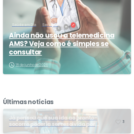
Saúde em Dia
Serviços
Ainda não usou a telemedicina
AMS? Veja como é simples se
consultar
18 de junho de 2026
Últimas notícias
Já pensou que sua ida ao pronto-
3
socorro poderia ser resolvida por
telemedicina?