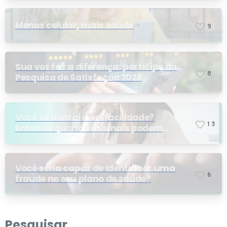
Menos celular, mais saúde
9
Sua voz faz a diferença: participe da
8
Pesquisa de Satisfação 2026
Você se distrai com facilidade?
1
3
Entenda quando os sinais podem
indicar TDAH
Você seria capaz de identificar uma
6
fraude no seu plano de saúde?
Pesquisar