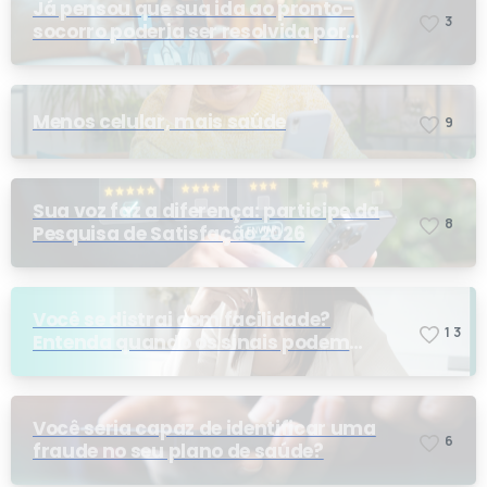
Já pensou que sua ida ao pronto-
3
socorro poderia ser resolvida por
telemedicina?
Menos celular, mais saúde
9
Sua voz faz a diferença: participe da
8
Pesquisa de Satisfação 2026
Você se distrai com facilidade?
1
3
Entenda quando os sinais podem
indicar TDAH
Você seria capaz de identificar uma
6
fraude no seu plano de saúde?