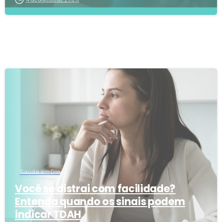
1
3
Saúde em Dia
Você se distrai com facilidade?
Entenda quando os sinais podem
indicar TDAH