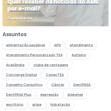
Quer receber as notícias do AMS
por e-mail?
Cadastre-se
Assuntos
alimentação saudável
APS
atendimento
Atendimento Personalizado TEA
Autismo
Açailândia
clube de vantagens
Concierge Digital
ConecTEA
Conselho Consultivo
Câncer
DentPASA
DentPASA Plus
depressão
diabetes
escritório
gripe
hidratação