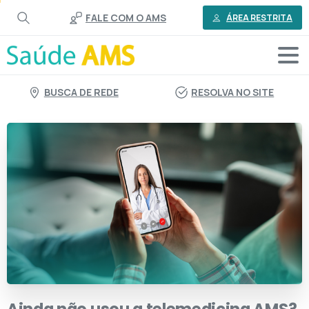
o
FALE COM O AMS
conteúdo
ÁREA RESTRITA
BUSCA DE REDE
RESOLVA NO SITE
Ainda
não
usou
a
telemedicina
AMS?