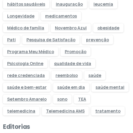
hábitos saudáveis
inauguração
leucemia
Longevidade
medicamentos
Médico de família
Novembro Azul
obesidade
Pati
Pesquisa de Satisfação
prevenção
Programa Meu Médico
Promoção
Psicologia Online
qualidade de vida
rede credenciada
reembolso
saúde
saúde e bem-estar
saúde em dia
saúde mental
Setembro Amarelo
sono
TEA
telemedicina
Telemedicina AMS
tratamento
Editorias