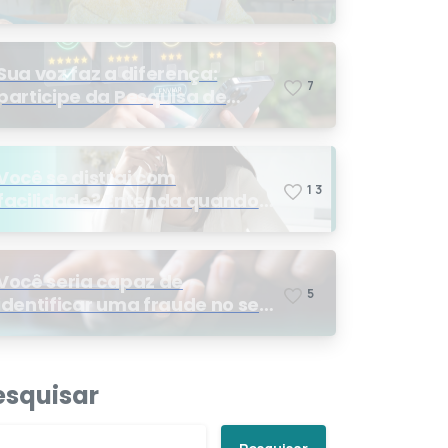
Sua voz faz a diferença:
7
participe da Pesquisa de
Satisfação 2026
Você se distrai com
1
3
facilidade? Entenda quando
os sinais podem indicar TDAH
Você seria capaz de
5
identificar uma fraude no seu
plano de saúde?
esquisar