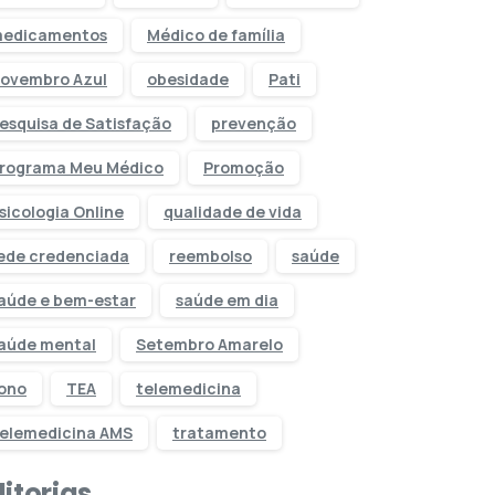
edicamentos
Médico de família
ovembro Azul
obesidade
Pati
esquisa de Satisfação
prevenção
rograma Meu Médico
Promoção
sicologia Online
qualidade de vida
ede credenciada
reembolso
saúde
aúde e bem-estar
saúde em dia
aúde mental
Setembro Amarelo
ono
TEA
telemedicina
elemedicina AMS
tratamento
itorias