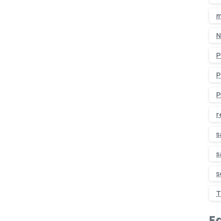
m
N
P
P
P
r
s
s
s
T
Ed