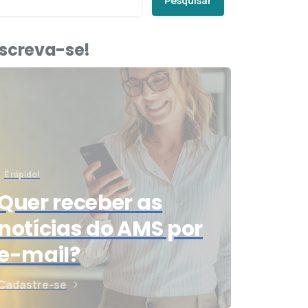
Pesquisar
nscreva-se!
É rápido!
Quer receber as
notícias do AMS por
e-mail?
Cadastre-se