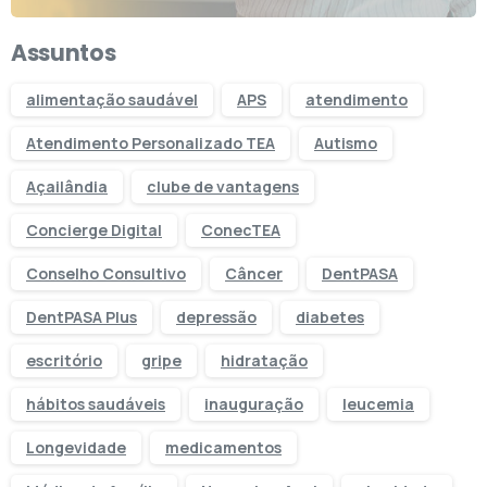
Assuntos
alimentação saudável
APS
atendimento
Atendimento Personalizado TEA
Autismo
Açailândia
clube de vantagens
Concierge Digital
ConecTEA
Conselho Consultivo
Câncer
DentPASA
DentPASA Plus
depressão
diabetes
escritório
gripe
hidratação
hábitos saudáveis
inauguração
leucemia
Longevidade
medicamentos