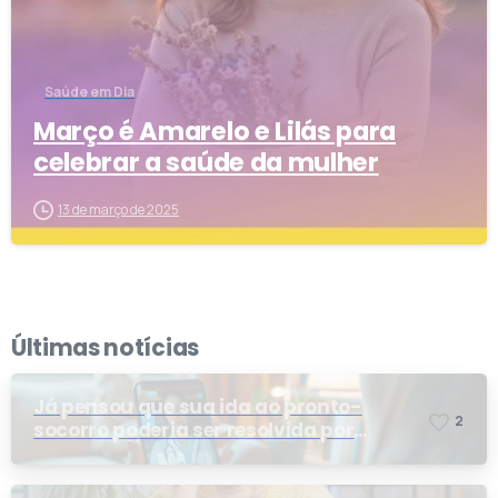
Saúde em Dia
Março é Amarelo e Lilás para
celebrar a saúde da mulher
13 de março de 2025
Últimas notícias
Já pensou que sua ida ao pronto-
2
socorro poderia ser resolvida por
telemedicina?