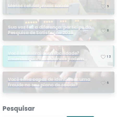
Menos celular, mais saúde
9
Sua voz faz a diferença: participe da
8
Pesquisa de Satisfação 2026
Você se distrai com facilidade?
1
3
Entenda quando os sinais podem
indicar TDAH
Você seria capaz de identificar uma
6
fraude no seu plano de saúde?
Pesquisar