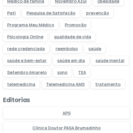
Médico de família
Novembro Azul
obesidade
Pati
Pesquisa de Satisfação
prevenção
Programa Meu Médico
Promoção
Psicologia Online
qualidade de vida
rede credenciada
reembolso
saúde
saúde e bem-estar
saúde em dia
saúde mental
Setembro Amarelo
sono
TEA
telemedicina
Telemedicina AMS
tratamento
Editorias
APS
Clínica Doutor PASA Brumadinho