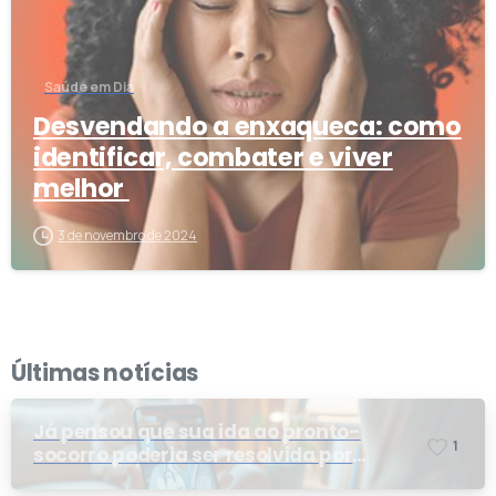
Saúde em Dia
Desvendando a enxaqueca: como
identificar, combater e viver
melhor
3 de novembro de 2024
Últimas notícias
Já pensou que sua ida ao pronto-
1
socorro poderia ser resolvida por
telemedicina?