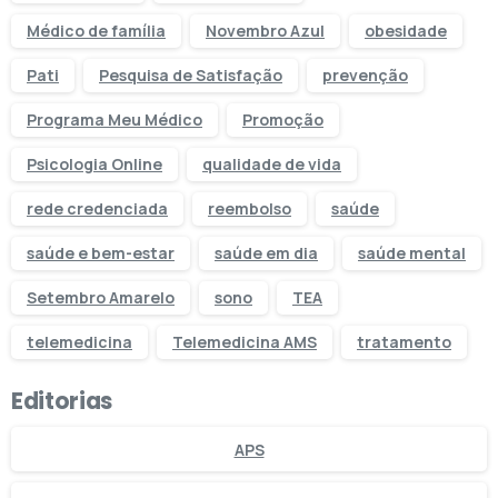
Médico de família
Novembro Azul
obesidade
Pati
Pesquisa de Satisfação
prevenção
Programa Meu Médico
Promoção
Psicologia Online
qualidade de vida
rede credenciada
reembolso
saúde
saúde e bem-estar
saúde em dia
saúde mental
Setembro Amarelo
sono
TEA
telemedicina
Telemedicina AMS
tratamento
Editorias
APS