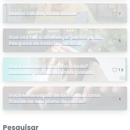
Menos celular, mais saúde
7
Sua voz faz a diferença: participe da
5
Pesquisa de Satisfação 2026
Você se distrai com facilidade?
1
2
Entenda quando os sinais podem
indicar TDAH
Você seria capaz de identificar uma
4
fraude no seu plano de saúde?
Pesquisar