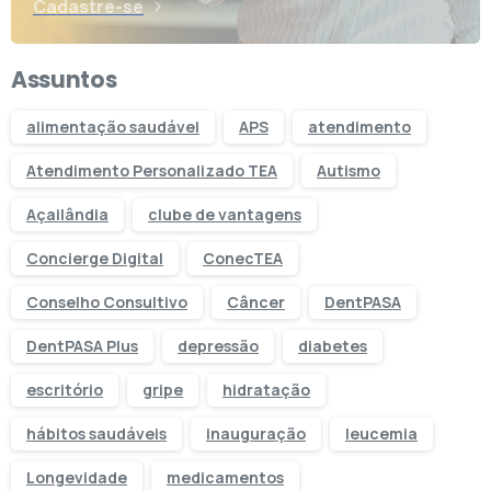
Cadastre-se
Assuntos
alimentação saudável
APS
atendimento
Atendimento Personalizado TEA
Autismo
Açailândia
clube de vantagens
Concierge Digital
ConecTEA
Conselho Consultivo
Câncer
DentPASA
DentPASA Plus
depressão
diabetes
escritório
gripe
hidratação
hábitos saudáveis
inauguração
leucemia
Longevidade
medicamentos