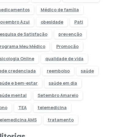
edicamentos
Médico de família
ovembro Azul
obesidade
Pati
esquisa de Satisfação
prevenção
rograma Meu Médico
Promoção
sicologia Online
qualidade de vida
ede credenciada
reembolso
saúde
aúde e bem-estar
saúde em dia
aúde mental
Setembro Amarelo
ono
TEA
telemedicina
elemedicina AMS
tratamento
itorias