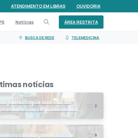
ATENDIMENTO EM LIBRAS
OUVIDORIA
ÁREA RESTRITA
PS
Notícias
BUSCA DE REDE
TELEMEDICINA
ltimas notícias
Já pensou que sua ida ao
2
pronto-socorro poderia ser
resolvida por telemedicina?
Menos celular, mais saúde
8