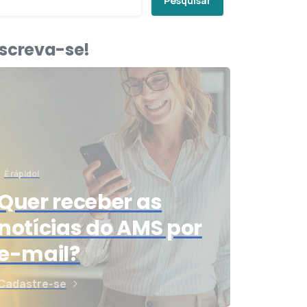
Pesquisar
nscreva-se!
É rápido!
Quer receber as
notícias do AMS por
e-mail?
Cadastre-se