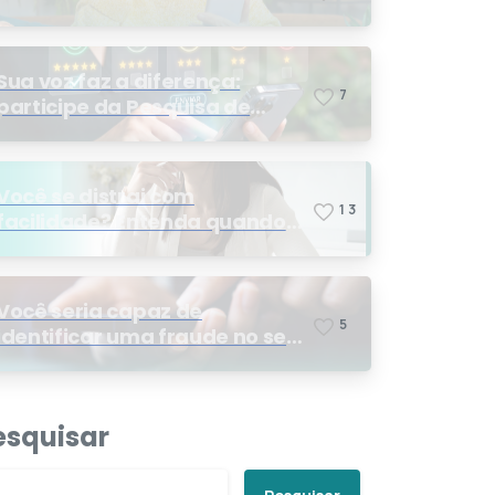
Sua voz faz a diferença:
7
participe da Pesquisa de
Satisfação 2026
Você se distrai com
1
3
facilidade? Entenda quando
os sinais podem indicar TDAH
Você seria capaz de
5
identificar uma fraude no seu
plano de saúde?
esquisar