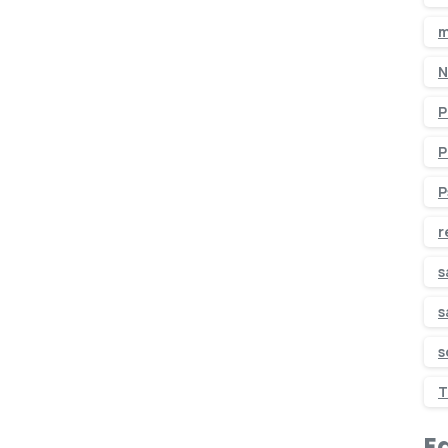
m
N
P
P
P
r
s
s
s
T
Ed