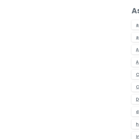
A
a
a
A
A
C
C
D
d
h
i