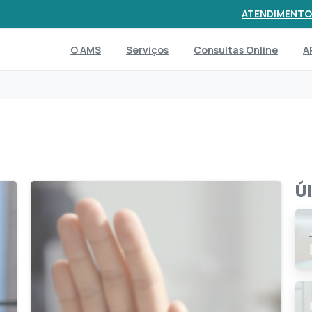
ATENDIMENTO
O AMS
Serviços
Consultas Online
A
Ú
8
1