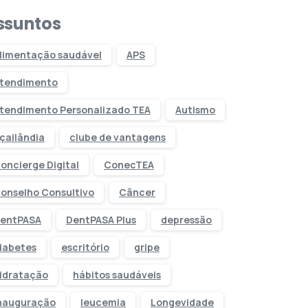
ssuntos
limentação saudável
APS
tendimento
tendimento Personalizado TEA
Autismo
çailândia
clube de vantagens
oncierge Digital
ConecTEA
onselho Consultivo
Câncer
entPASA
DentPASA Plus
depressão
iabetes
escritório
gripe
idratação
hábitos saudáveis
nauguração
leucemia
Longevidade