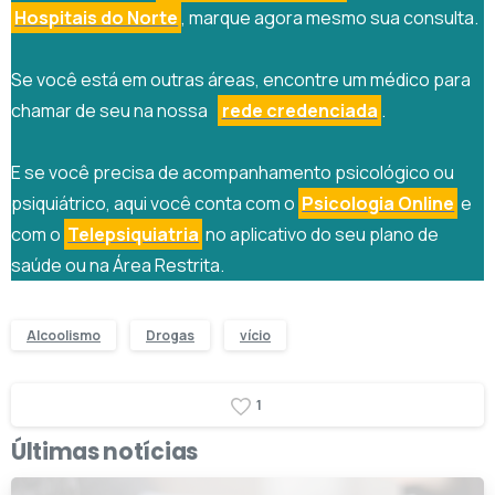
Hospitais do Norte
, marque agora mesmo sua consulta.
Se você está em outras áreas, encontre um médico para
chamar de seu na nossa
rede credenciada
.
E se você precisa de acompanhamento psicológico ou
psiquiátrico, aqui você conta com o
Psicologia Online
e
com o
Telepsiquiatria
no aplicativo do seu plano de
saúde ou na Área Restrita.
Alcoolismo
Drogas
vício
1
Últimas notícias