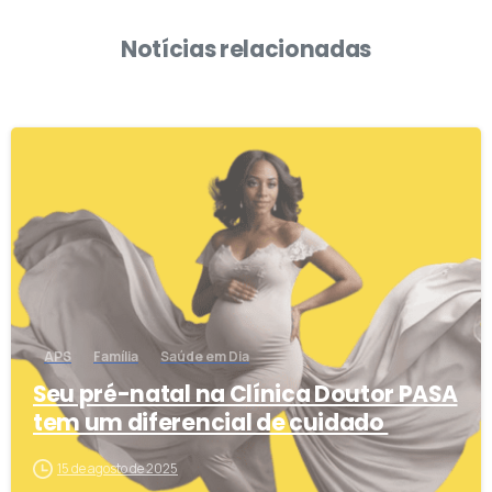
Notícias relacionadas
1
APS
Família
Saúde em Dia
Seu pré-natal na Clínica Doutor PASA
tem um diferencial de cuidado
15 de agosto de 2025