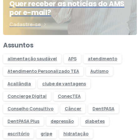
Quer receber as notícias do AMS
por e-mail?
Cadastre-se
Assuntos
alimentação saudável
APS
atendimento
Atendimento Personalizado TEA
Autismo
Açailândia
clube de vantagens
Concierge Digital
ConecTEA
Conselho Consultivo
Câncer
DentPASA
DentPASA Plus
depressão
diabetes
escritório
gripe
hidratação