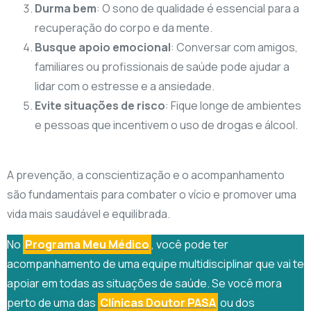
Durma bem
: O sono de qualidade é essencial para a
recuperação do corpo e da mente.
Busque apoio emocional
: Conversar com amigos,
familiares ou profissionais de saúde pode ajudar a
lidar com o estresse e a ansiedade.
Evite situações de risco
: Fique longe de ambientes
e pessoas que incentivem o uso de drogas e álcool.
A prevenção, a conscientização e o acompanhamento
são fundamentais para combater o vício e promover uma
vida mais saudável e equilibrada.
No
Programa Meu Médico
, você pode ter
acompanhamento de uma equipe multidisciplinar que vai te
apoiar em todas as situações de saúde. Se você mora
perto de uma das
Clínicas Doutor PASA
ou dos