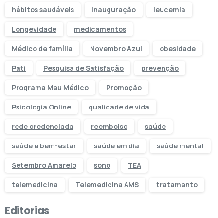
hábitos saudáveis
inauguração
leucemia
Longevidade
medicamentos
Médico de família
Novembro Azul
obesidade
Pati
Pesquisa de Satisfação
prevenção
Programa Meu Médico
Promoção
Psicologia Online
qualidade de vida
rede credenciada
reembolso
saúde
saúde e bem-estar
saúde em dia
saúde mental
Setembro Amarelo
sono
TEA
telemedicina
Telemedicina AMS
tratamento
Editorias