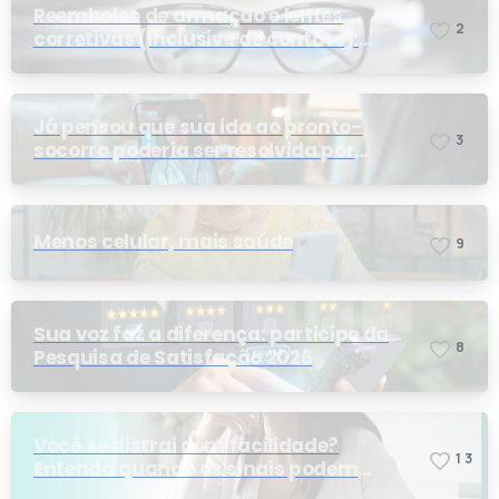
Reembolso de armação e lentes
2
corretivas (inclusive de contato):
confira documentos necessários e
evite negativas
Já pensou que sua ida ao pronto-
3
socorro poderia ser resolvida por
telemedicina?
Menos celular, mais saúde
9
Sua voz faz a diferença: participe da
8
Pesquisa de Satisfação 2026
Você se distrai com facilidade?
1
3
Entenda quando os sinais podem
indicar TDAH