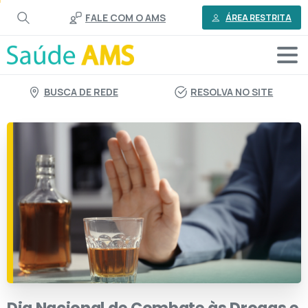
o
FALE COM O AMS
conteúdo
ÁREA RESTRITA
BUSCA DE REDE
RESOLVA NO SITE
Dia
Nacional
de
Combate
às
Drogas
e