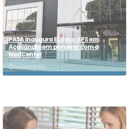
APS
PASA inaugura Espaço APS em
Açailândia em parceria com a
MedCenter
3 de março de 2026
1