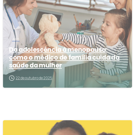
APS
Da adolescência à menopausa:
como o médico de família cuida da
saúde da mulher
22 de outubro de 2025
4