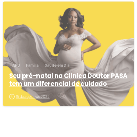
1
APS
Família
Saúde em Dia
Seu pré-natal na Clínica Doutor PASA
tem um diferencial de cuidado
15 de agosto de 2025