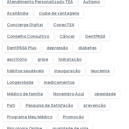
Atendimento Personalizado TEA
Autismo
Açailândia
clube de vantagens
Concierge Digital
ConecTEA
Conselho Consultivo
Câncer
DentPASA
DentPASA Plus
depressão
diabetes
escritório
gripe
hidratação
hábitos saudáveis
inauguração
leucemia
Longevidade
medicamentos
Médico de família
Novembro Azul
obesidade
Pati
Pesquisa de Satisfação
prevenção
Programa Meu Médico
Promoção
Psicologia Online
qualidade de vida