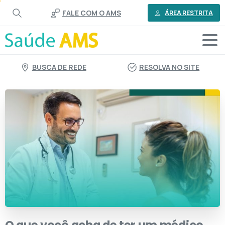
o
FALE COM O AMS
conteúdo
ÁREA RESTRITA
BUSCA DE REDE
RESOLVA NO SITE
O
que
você
acha
de
ter
um
médico