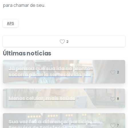
para chamar de seu.
APS
2
Últimas notícias
Já pensou que sua ida ao pronto-
2
socorro poderia ser resolvida por
telemedicina?
Menos celular, mais saúde
8
Sua voz faz a diferença: participe da
7
Pesquisa de Satisfação 2026