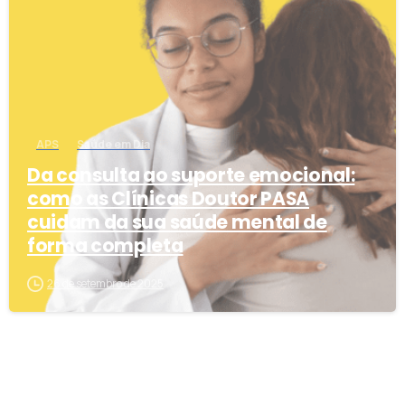
APS
Saúde em Dia
Da consulta ao suporte emocional:
como as Clínicas Doutor PASA
cuidam da sua saúde mental de
forma completa
26 de setembro de 2025