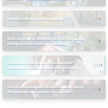
telemedicina?
Menos celular, mais saúde
9
Sua voz faz a diferença: participe da
8
Pesquisa de Satisfação 2026
Você se distrai com facilidade?
1
3
Entenda quando os sinais podem
indicar TDAH
Você seria capaz de identificar uma
6
fraude no seu plano de saúde?