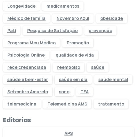
Longevidade
medicamentos
Médico de família
Novembro Azul
obesidade
Pati
Pesquisa de Satisfação
prevenção
Programa Meu Médico
Promoção
Psicologia Online
qualidade de vida
rede credenciada
reembolso
saúde
saúde e bem-estar
saúde em dia
saúde mental
Setembro Amarelo
sono
TEA
telemedicina
Telemedicina AMS
tratamento
Editorias
APS