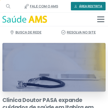
o
FALE COM O AMS
conteúdo
ÁREA RESTRITA
BUSCA DE REDE
RESOLVA NO SITE
Clínica
Doutor
PASA
expande
cuidados
de
saúde
em
Itabira
em