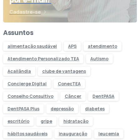
Cadastre-se
Assuntos
alimentação saudável
APS
atendimento
Atendimento Personalizado TEA
Autismo
Açailândia
clube de vantagens
Concierge Digital
ConecTEA
Conselho Consultivo
Câncer
DentPASA
DentPASA Plus
depressão
diabetes
escritório
gripe
hidratação
hábitos saudáveis
inauguração
leucemia