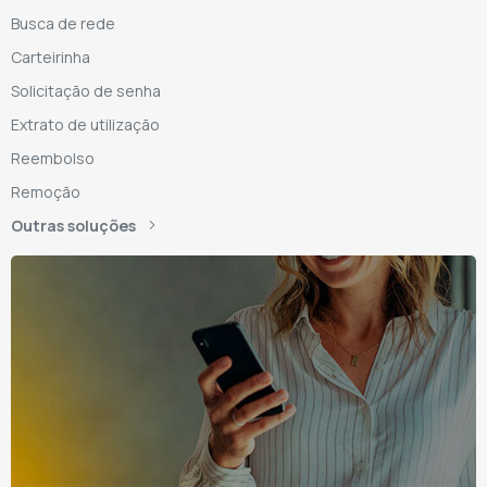
Busca de rede
Carteirinha
Solicitação de senha
Extrato de utilização
Reembolso
Remoção
Outras soluções
nha o AMS
mbém no seu
mail