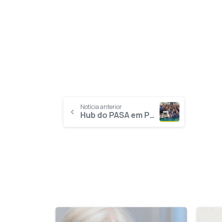
Notícia anterior
Hub do PASA em Praia do Suá (ES) marca nova etapa no compromisso com o cuidado