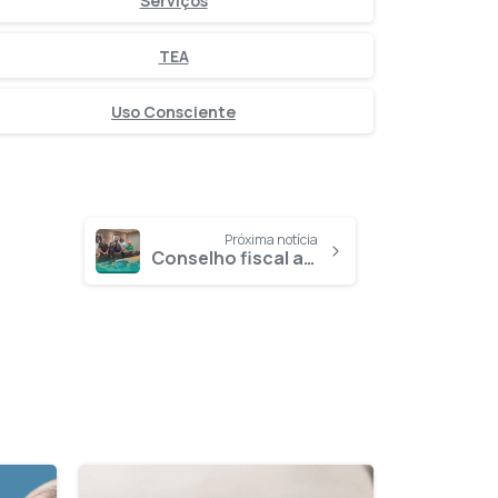
Serviços
TEA
Uso Consciente
Próxima notícia
Conselho fiscal aprova por unanimidade as demonstrações contábeis do 1º trimestre de 2026