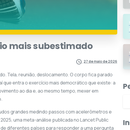
io
mais
subestimado
27 de maio de 2026
o. Tela, reunião, deslocamento. O corpo fica parado
í que entra o exercício mais democrático que existe: a
P
ovimento ao dia e, ao mesmo tempo, mexer em
o.
tudos grandes medindo passos com acelerômetros e
025, uma meta-análise publicada no Lancet Public
I
s de diferentes países para responder a uma pergunta