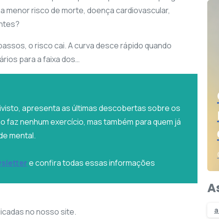
a menor risco de morte, doença cardiovascular,
ntes?
assos, o risco cai. A curva desce rápido quando
ários para a faixa dos…
oivisto, apresenta as últimas descobertas sobre os
ão faz nenhum exercício, mas também para quem já
de mental.
sletter
e confira todas essas informações
A
a
icadas no nosso site.