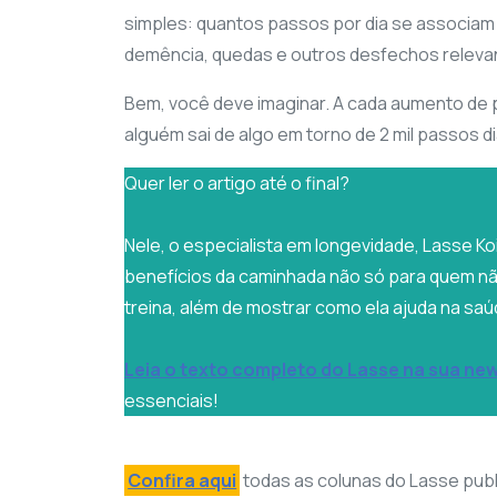
simples: quantos passos por dia se associam 
demência, quedas e outros desfechos releva
Bem, você deve imaginar. A cada aumento de p
alguém sai de algo em torno de 2 mil passos di
Quer ler o artigo até o final?
Nele, o especialista em longevidade, Lasse K
benefícios da caminhada não só para quem n
treina, além de mostrar como ela ajuda na saú
Leia o texto completo do Lasse na sua new
essenciais!
Confira aqui
todas as colunas do Lasse publ