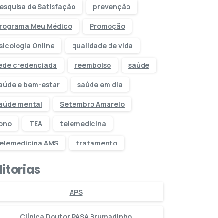
esquisa de Satisfação
prevenção
rograma Meu Médico
Promoção
sicologia Online
qualidade de vida
ede credenciada
reembolso
saúde
aúde e bem-estar
saúde em dia
aúde mental
Setembro Amarelo
ono
TEA
telemedicina
elemedicina AMS
tratamento
itorias
APS
Clínica Doutor PASA Brumadinho