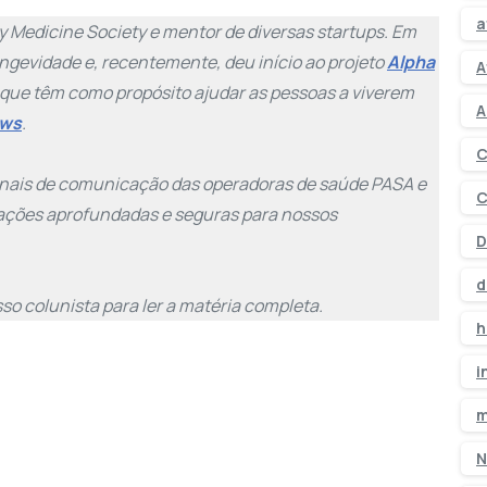
a
 Medicine Society e mentor de diversas startups. Em
ngevidade e, recentemente, deu início ao projeto
Alpha
A
 que têm como propósito ajudar as pessoas a viverem
A
ews
.
C
canais de comunicação das operadoras de saúde PASA e
C
ações aprofundadas e seguras para nossos
D
d
so colunista para ler a matéria completa.
h
i
m
N