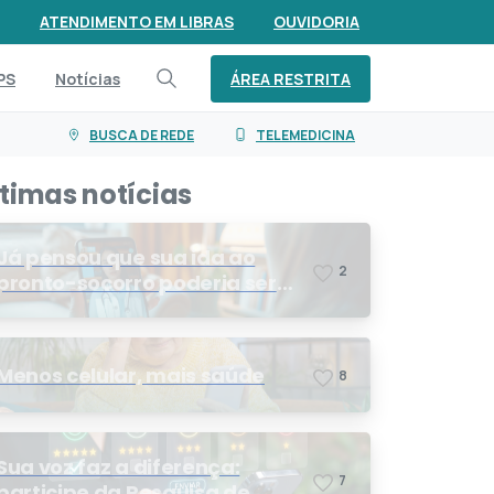
ATENDIMENTO EM LIBRAS
OUVIDORIA
ÁREA RESTRITA
PS
Notícias
BUSCA DE REDE
TELEMEDICINA
ltimas notícias
Já pensou que sua ida ao
2
pronto-socorro poderia ser
resolvida por telemedicina?
Menos celular, mais saúde
8
Sua voz faz a diferença:
7
participe da Pesquisa de