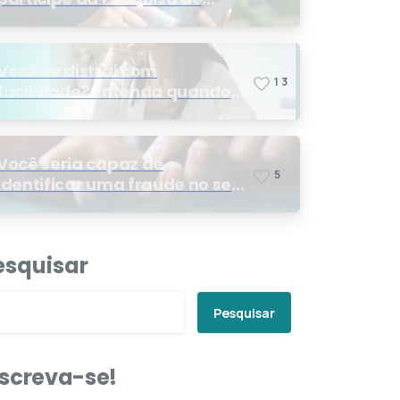
Satisfação 2026
Você se distrai com
1
3
facilidade? Entenda quando
os sinais podem indicar TDAH
Você seria capaz de
5
identificar uma fraude no seu
plano de saúde?
esquisar
Pesquisar
nscreva-se!