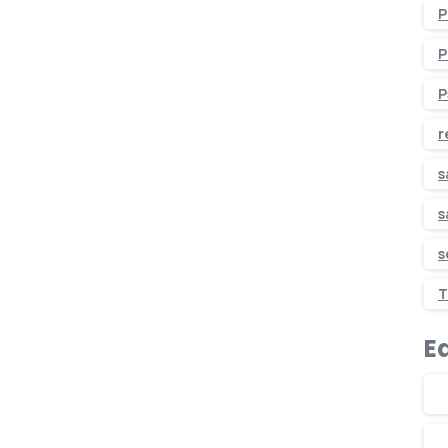
P
P
P
r
s
s
s
T
Ed