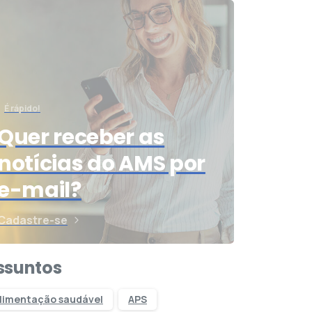
É rápido!
Quer receber as
notícias do AMS por
e-mail?
Cadastre-se
ssuntos
limentação saudável
APS