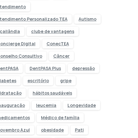
tendimento
tendimento Personalizado TEA
Autismo
çailândia
clube de vantagens
oncierge Digital
ConecTEA
onselho Consultivo
Câncer
entPASA
DentPASA Plus
depressão
iabetes
escritório
gripe
idratação
hábitos saudáveis
nauguração
leucemia
Longevidade
edicamentos
Médico de família
ovembro Azul
obesidade
Pati