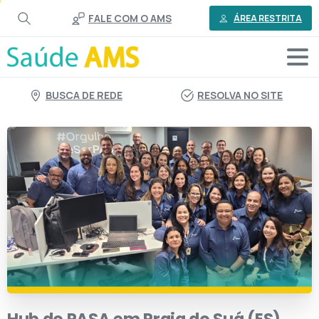
o
FALE COM O AMS
conteúdo
ÁREA RESTRITA
BUSCA DE REDE
RESOLVA NO SITE
Hub
do
PASA
em
Praia
do
Suá
(ES)