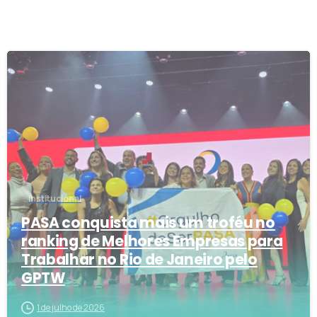
0
Institucional
PASA conquista mais um troféu no
ranking de Melhores Empresas para
Trabalhar no Rio de Janeiro pelo
GPTW
1 de julho de 2026