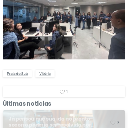
Praia de Suá
Vitória
1
Últimas notícias
Já pensou que sua ida ao pronto-
3
socorro poderia ser resolvida por