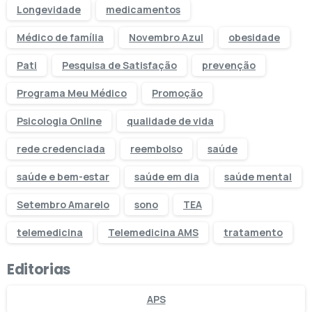
Longevidade
medicamentos
Médico de família
Novembro Azul
obesidade
Pati
Pesquisa de Satisfação
prevenção
Programa Meu Médico
Promoção
Psicologia Online
qualidade de vida
rede credenciada
reembolso
saúde
saúde e bem-estar
saúde em dia
saúde mental
Setembro Amarelo
sono
TEA
telemedicina
Telemedicina AMS
tratamento
Editorias
APS