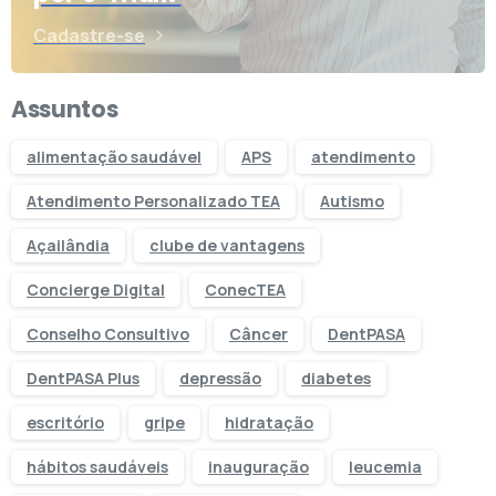
Cadastre-se
Assuntos
alimentação saudável
APS
atendimento
Atendimento Personalizado TEA
Autismo
Açailândia
clube de vantagens
Concierge Digital
ConecTEA
Conselho Consultivo
Câncer
DentPASA
DentPASA Plus
depressão
diabetes
escritório
gripe
hidratação
hábitos saudáveis
inauguração
leucemia