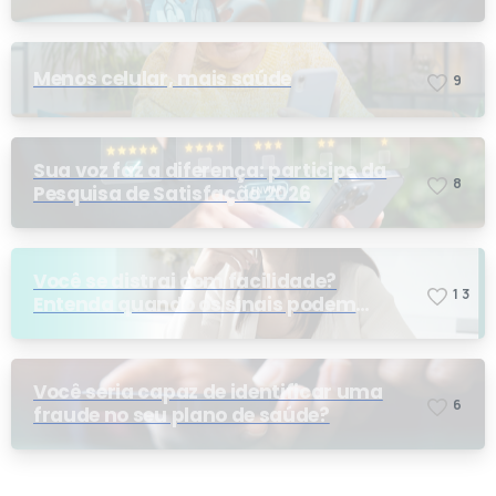
telemedicina?
Menos celular, mais saúde
9
Sua voz faz a diferença: participe da
8
Pesquisa de Satisfação 2026
Você se distrai com facilidade?
1
3
Entenda quando os sinais podem
indicar TDAH
Você seria capaz de identificar uma
6
fraude no seu plano de saúde?