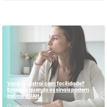
1
3
Saúde em Dia
Você se distrai com facilidade?
Entenda quando os sinais podem
indicar TDAH
13 de julho de 2026