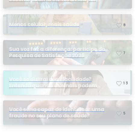
telemedicina?
Menos celular, mais saúde
8
Sua voz faz a diferença: participe da
7
Pesquisa de Satisfação 2026
Você se distrai com facilidade?
1
3
Entenda quando os sinais podem
indicar TDAH
Você seria capaz de identificar uma
5
fraude no seu plano de saúde?