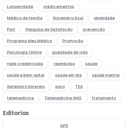
Longevidade
medicamentos
Médico de família
Novembro Azul
obesidade
Pati
Pesquisa de Satisfação
prevenção
Programa Meu Médico
Promoção
Psicologia Online
qualidade de vida
rede credenciada
reembolso
saúde
saúde e bem-estar
saúde em dia
saúde mental
Setembro Amarelo
sono
TEA
telemedicina
Telemedicina AMS
tratamento
Editorias
APS