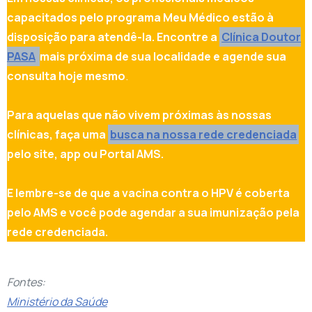
capacitados pelo programa Meu Médico estão à
disposição para atendê-la.
Encontre a
Clínica Doutor
PASA
mais próxima de sua localidade e agende sua
consulta hoje mesmo
.
Para aquelas que não vivem próximas às nossas
clínicas, faça uma
busca na nossa rede credenciada
pelo site, app ou Portal AMS.
E lembre-se de que a vacina contra o HPV é coberta
pelo AMS e você pode agendar a sua imunização pela
rede credenciada.
Fontes:
Ministério da Saúde