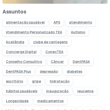
Assuntos
alimentação saudável
APS
atendimento
Atendimento Personalizado TEA
Autismo
Açailândia
clube de vantagens
Concierge Digital
ConecTEA
Conselho Consultivo
Câncer
DentPASA
DentPASA Plus
depressão
diabetes
escritório
gripe
hidratação
hábitos saudáveis
inauguração
leucemia
Longevidade
medicamentos