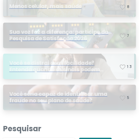
Menos celular, mais saúde
8
Sua voz faz a diferença: participe da
7
Pesquisa de Satisfação 2026
Você se distrai com facilidade?
1
3
Entenda quando os sinais podem
indicar TDAH
Você seria capaz de identificar uma
5
fraude no seu plano de saúde?
Pesquisar