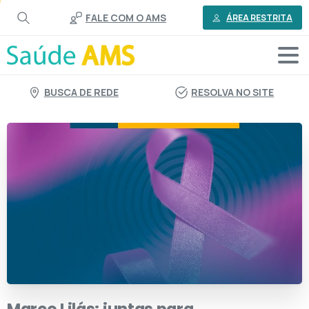
o
FALE COM O AMS
conteúdo
ÁREA RESTRITA
BUSCA DE REDE
RESOLVA NO SITE
Março
Lilás:
juntas
para