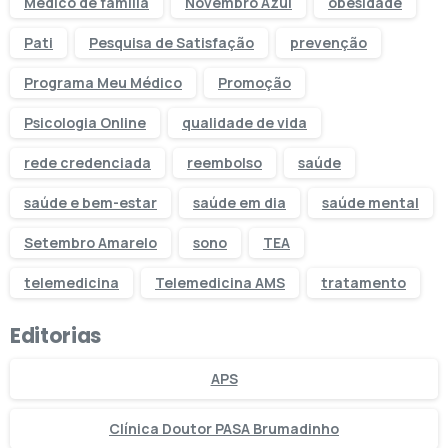
Médico de família
Novembro Azul
obesidade
Pati
Pesquisa de Satisfação
prevenção
Programa Meu Médico
Promoção
Psicologia Online
qualidade de vida
rede credenciada
reembolso
saúde
saúde e bem-estar
saúde em dia
saúde mental
Setembro Amarelo
sono
TEA
telemedicina
Telemedicina AMS
tratamento
Editorias
APS
Clínica Doutor PASA Brumadinho