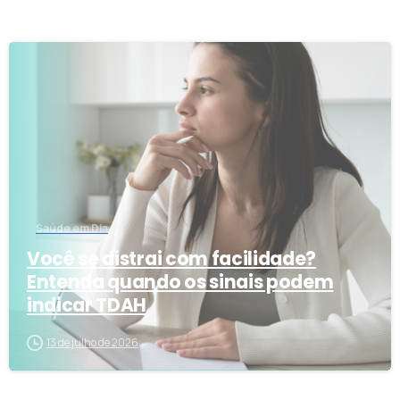
1
3
Saúde em Dia
Você se distrai com facilidade?
Entenda quando os sinais podem
indicar TDAH
13 de julho de 2026