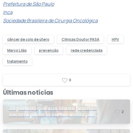
Prefeitura de São Paulo
Inca
Sociedade Brasileira de Cirurgia Oncológica
câncer de colo de útero
Clínicas Doutor PASA
HPV
Março Lilás
prevenção
rede credenciada
tratamento
0
Últimas notícias
Já pensou que sua ida ao pronto-
2
socorro poderia ser resolvida por
telemedicina?