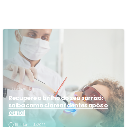
3
Saúde em Dia
Recupere o brilho do seu sorriso:
saiba como clarear dentes após o
canal
19 de junho de 2026