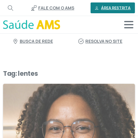
o
FALE COM O AMS
conteúdo
ÁREA RESTRITA
BUSCA DE REDE
RESOLVA NO SITE
Tag:
lentes
1
1