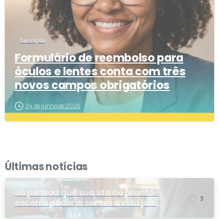
Serviços
Formulário de reembolso para
óculos e lentes conta com três
novos campos obrigatórios
24 de junho de 2026
Últimas notícias
Já pensou que sua ida ao pronto-
3
socorro poderia ser resolvida por
telemedicina?