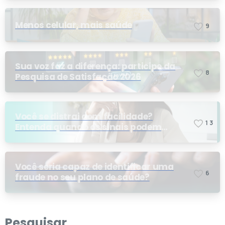
Menos celular, mais saúde
9
Sua voz faz a diferença: participe da
8
Pesquisa de Satisfação 2026
Você se distrai com facilidade?
1
3
Entenda quando os sinais podem
indicar TDAH
Você seria capaz de identificar uma
6
fraude no seu plano de saúde?
Pesquisar