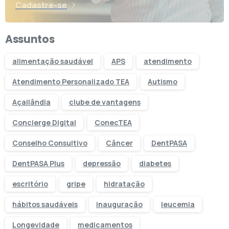
Cadastre-se
Assuntos
alimentação saudável
APS
atendimento
Atendimento Personalizado TEA
Autismo
Açailândia
clube de vantagens
Concierge Digital
ConecTEA
Conselho Consultivo
Câncer
DentPASA
DentPASA Plus
depressão
diabetes
escritório
gripe
hidratação
hábitos saudáveis
inauguração
leucemia
Longevidade
medicamentos