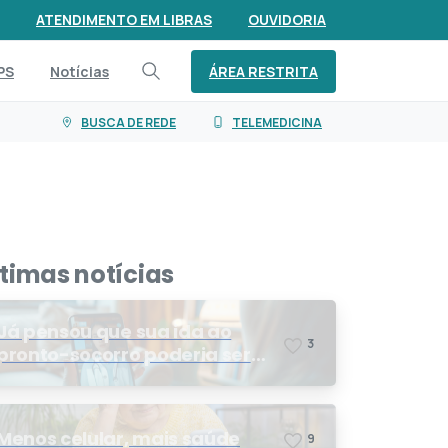
ATENDIMENTO EM LIBRAS
OUVIDORIA
ÁREA RESTRITA
PS
Notícias
BUSCA DE REDE
TELEMEDICINA
ltimas notícias
Já pensou que sua ida ao
3
pronto-socorro poderia ser
resolvida por telemedicina?
Menos celular, mais saúde
9