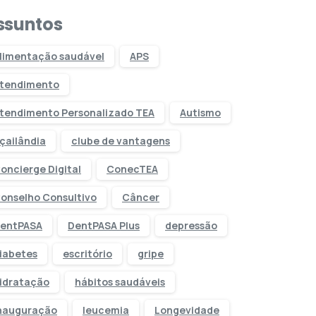
ssuntos
limentação saudável
APS
tendimento
tendimento Personalizado TEA
Autismo
çailândia
clube de vantagens
oncierge Digital
ConecTEA
onselho Consultivo
Câncer
entPASA
DentPASA Plus
depressão
iabetes
escritório
gripe
idratação
hábitos saudáveis
nauguração
leucemia
Longevidade