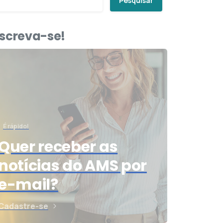
Pesquisar
nscreva-se!
É rápido!
Quer receber as
notícias do AMS por
e-mail?
Cadastre-se