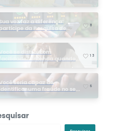
Sua voz faz a diferença:
8
participe da Pesquisa de
Satisfação 2026
Você se distrai com
1
3
facilidade? Entenda quando
os sinais podem indicar TDAH
Você seria capaz de
6
identificar uma fraude no seu
plano de saúde?
esquisar