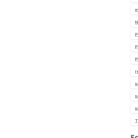
m
N
P
P
P
r
s
s
s
T
Ed