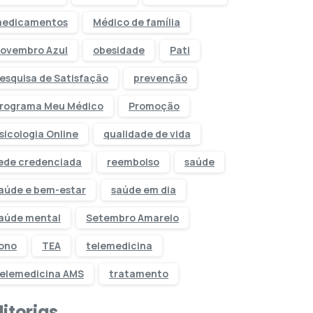
edicamentos
Médico de família
ovembro Azul
obesidade
Pati
esquisa de Satisfação
prevenção
rograma Meu Médico
Promoção
sicologia Online
qualidade de vida
ede credenciada
reembolso
saúde
aúde e bem-estar
saúde em dia
aúde mental
Setembro Amarelo
ono
TEA
telemedicina
elemedicina AMS
tratamento
itorias