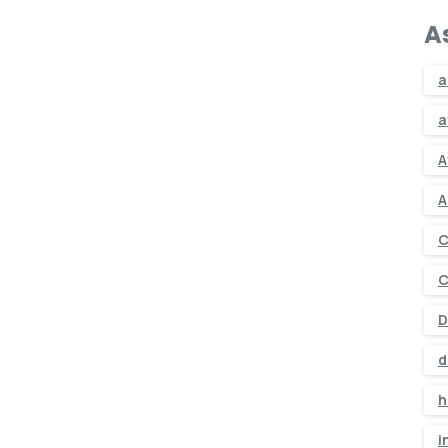
A
a
a
A
A
C
C
D
d
h
i