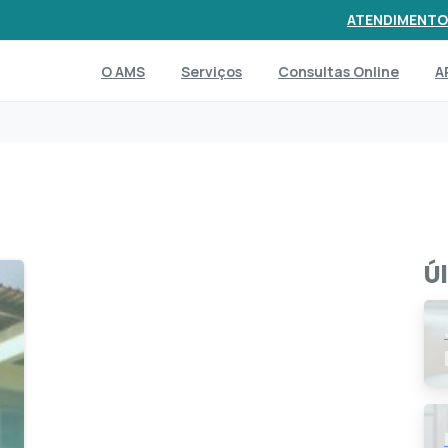
ATENDIMENTO
O AMS
Serviços
Consultas Online
A
Ú
2