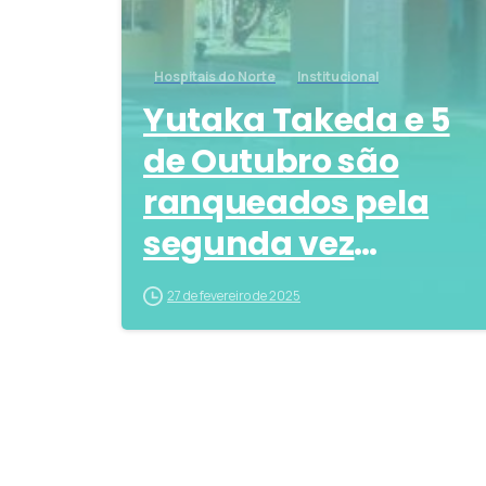
Hospitais do Norte
Institucional
Yutaka Takeda e 5
de Outubro são
ranqueados pela
segunda vez
consecutiva entre o
27 de fevereiro de 2025
melhores hospitais
do Brasil pela
Newsweek