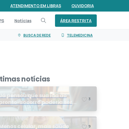
ATENDIMENTO EM LIBRAS
OUVIDORIA
ÁREA RESTRITA
PS
Notícias
BUSCA DE REDE
TELEMEDICINA
ltimas notícias
Já pensou que sua ida ao
3
pronto-socorro poderia ser
resolvida por telemedicina?
Menos celular, mais saúde
9