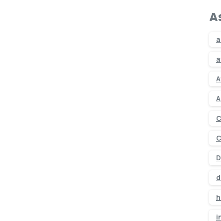
A
a
a
A
A
C
C
D
d
h
i