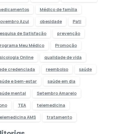
edicamentos
Médico de família
ovembro Azul
obesidade
Pati
esquisa de Satisfação
prevenção
rograma Meu Médico
Promoção
sicologia Online
qualidade de vida
ede credenciada
reembolso
saúde
aúde e bem-estar
saúde em dia
aúde mental
Setembro Amarelo
ono
TEA
telemedicina
elemedicina AMS
tratamento
itorias