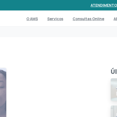
ATENDIMENTO
O AMS
Serviços
Consultas Online
A
Ú
0