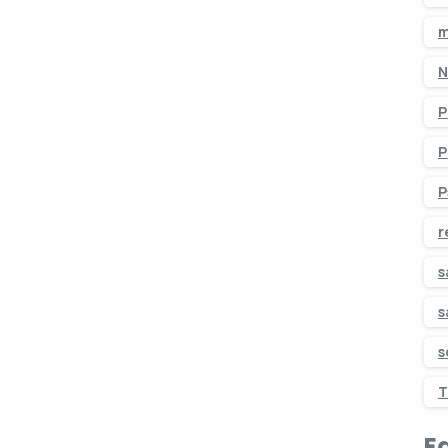
m
N
P
P
P
r
s
s
s
T
Ed