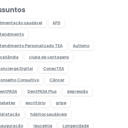
ssuntos
limentação saudável
APS
tendimento
tendimento Personalizado TEA
Autismo
çailândia
clube de vantagens
oncierge Digital
ConecTEA
onselho Consultivo
Câncer
entPASA
DentPASA Plus
depressão
iabetes
escritório
gripe
idratação
hábitos saudáveis
nauguração
leucemia
Longevidade