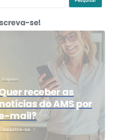
Pesquisar
nscreva-se!
É rápido!
Quer receber as
notícias do AMS por
e-mail?
Cadastre-se