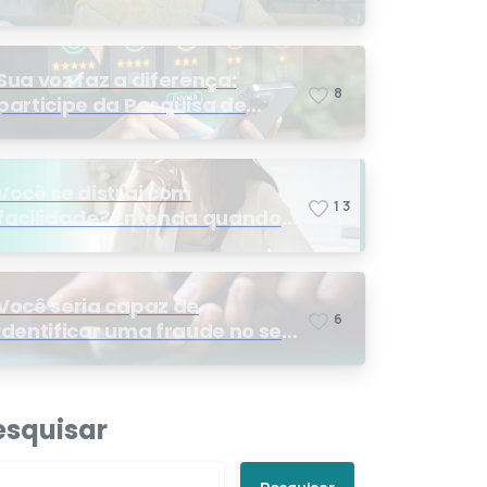
Sua voz faz a diferença:
8
participe da Pesquisa de
Satisfação 2026
Você se distrai com
1
3
facilidade? Entenda quando
os sinais podem indicar TDAH
Você seria capaz de
6
identificar uma fraude no seu
plano de saúde?
esquisar