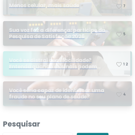
Menos celular, mais saúde
7
Sua voz faz a diferença: participe da
5
Pesquisa de Satisfação 2026
Você se distrai com facilidade?
1
2
Entenda quando os sinais podem
indicar TDAH
Você seria capaz de identificar uma
4
fraude no seu plano de saúde?
Pesquisar