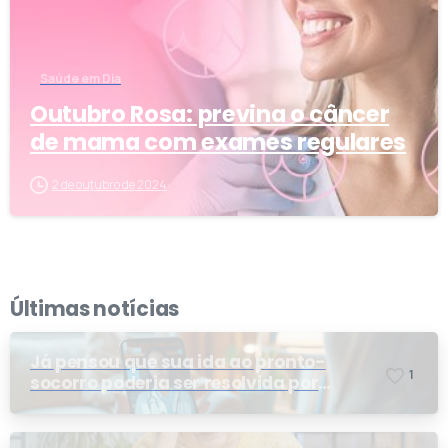
Saúde em Dia
Outubro Rosa: previna o câncer
de mama com exames regulares
2 de outubro de 2024
Últimas notícias
Já pensou que sua ida ao pronto-
1
socorro poderia ser resolvida por
telemedicina?