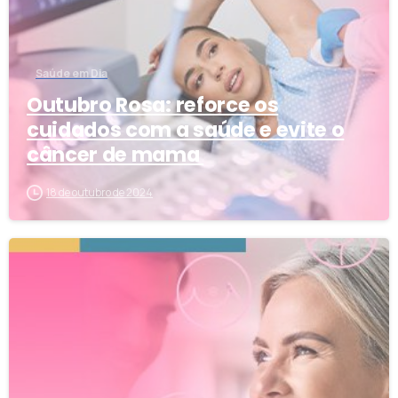
Saúde em Dia
Outubro Rosa: reforce os
cuidados com a saúde e evite o
câncer de mama
18 de outubro de 2024
2