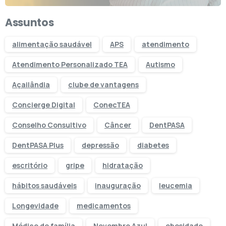
Assuntos
alimentação saudável
APS
atendimento
Atendimento Personalizado TEA
Autismo
Açailândia
clube de vantagens
Concierge Digital
ConecTEA
Conselho Consultivo
Câncer
DentPASA
DentPASA Plus
depressão
diabetes
escritório
gripe
hidratação
hábitos saudáveis
inauguração
leucemia
Longevidade
medicamentos
Médico de família
Novembro Azul
obesidade