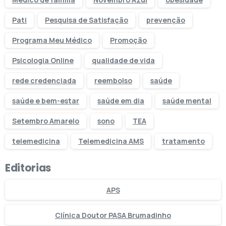
Pati
Pesquisa de Satisfação
prevenção
Programa Meu Médico
Promoção
Psicologia Online
qualidade de vida
rede credenciada
reembolso
saúde
saúde e bem-estar
saúde em dia
saúde mental
Setembro Amarelo
sono
TEA
telemedicina
Telemedicina AMS
tratamento
Editorias
APS
Clínica Doutor PASA Brumadinho