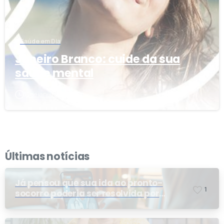
Saúde em Dia
Janeiro Branco: cuide da sua
saúde mental
3 de janeiro de 2025
Últimas notícias
Já pensou que sua ida ao pronto-
1
socorro poderia ser resolvida por
telemedicina?