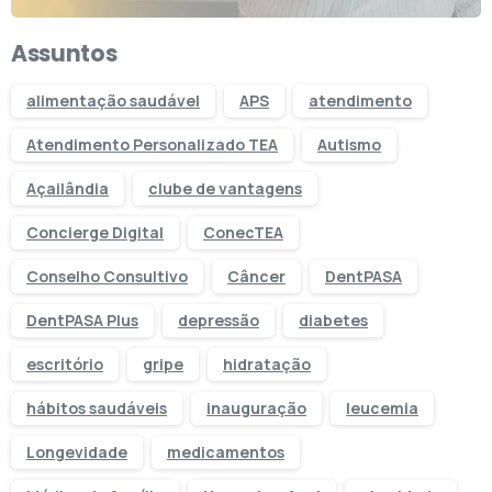
Assuntos
alimentação saudável
APS
atendimento
Atendimento Personalizado TEA
Autismo
Açailândia
clube de vantagens
Concierge Digital
ConecTEA
Conselho Consultivo
Câncer
DentPASA
DentPASA Plus
depressão
diabetes
escritório
gripe
hidratação
hábitos saudáveis
inauguração
leucemia
Longevidade
medicamentos