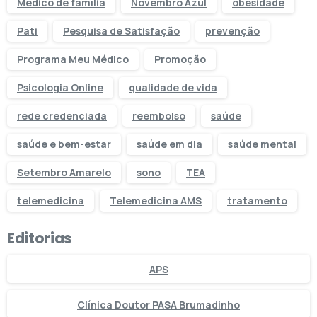
Médico de família
Novembro Azul
obesidade
Pati
Pesquisa de Satisfação
prevenção
Programa Meu Médico
Promoção
Psicologia Online
qualidade de vida
rede credenciada
reembolso
saúde
saúde e bem-estar
saúde em dia
saúde mental
Setembro Amarelo
sono
TEA
telemedicina
Telemedicina AMS
tratamento
Editorias
APS
Clínica Doutor PASA Brumadinho