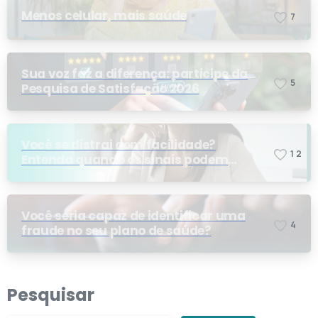
Menos celular, mais saúde
7
Sua voz faz a diferença: participe da
5
Pesquisa de Satisfação 2026
Você se distrai com facilidade?
1
2
Entenda quando os sinais podem
indicar TDAH
Você seria capaz de identificar uma
4
fraude no seu plano de saúde?
Pesquisar