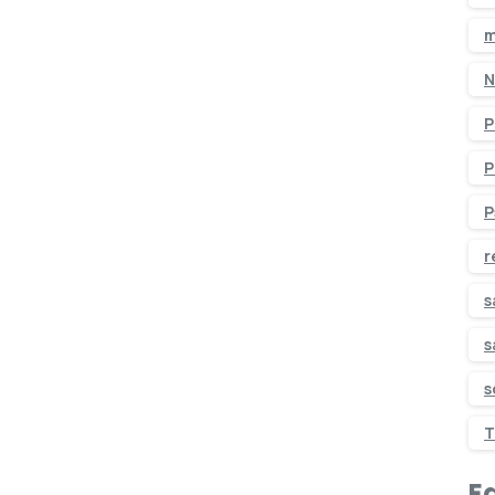
m
N
P
P
P
r
s
s
s
T
Ed