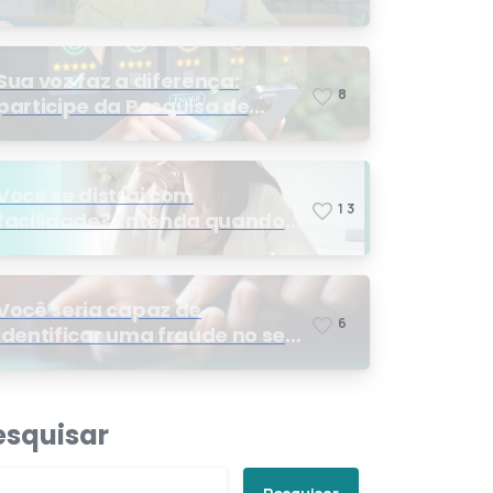
Sua voz faz a diferença:
8
participe da Pesquisa de
Satisfação 2026
Você se distrai com
1
3
facilidade? Entenda quando
os sinais podem indicar TDAH
Você seria capaz de
6
identificar uma fraude no seu
plano de saúde?
esquisar