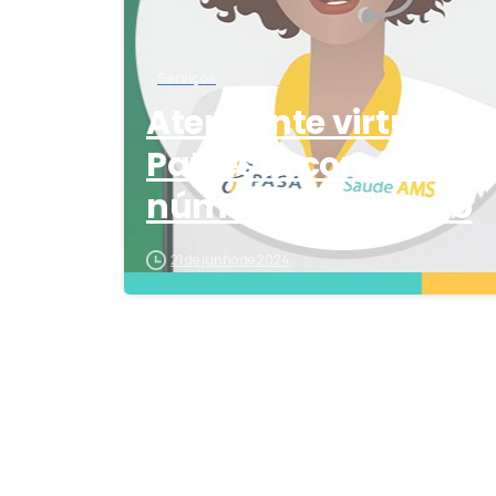
Serviços
Atendente virtual
Pati está com novo
número de contato
21 de junho de 2024