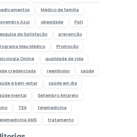
edicamentos
Médico de família
ovembro Azul
obesidade
Pati
esquisa de Satisfação
prevenção
rograma Meu Médico
Promoção
sicologia Online
qualidade de vida
ede credenciada
reembolso
saúde
aúde e bem-estar
saúde em dia
aúde mental
Setembro Amarelo
ono
TEA
telemedicina
elemedicina AMS
tratamento
itorias