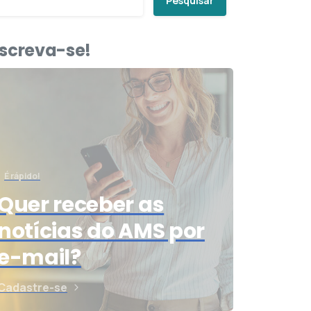
Pesquisar
nscreva-se!
É rápido!
Quer receber as
notícias do AMS por
e-mail?
Cadastre-se