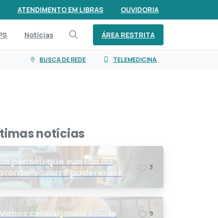
ATENDIMENTO EM LIBRAS
OUVIDORIA
ÁREA RESTRITA
PS
Notícias
BUSCA DE REDE
TELEMEDICINA
ltimas notícias
Já pensou que sua ida ao
3
pronto-socorro poderia ser
resolvida por telemedicina?
Menos celular, mais saúde
9