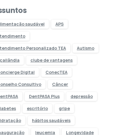
ssuntos
limentação saudável
APS
tendimento
tendimento Personalizado TEA
Autismo
çailândia
clube de vantagens
oncierge Digital
ConecTEA
onselho Consultivo
Câncer
entPASA
DentPASA Plus
depressão
iabetes
escritório
gripe
idratação
hábitos saudáveis
nauguração
leucemia
Longevidade