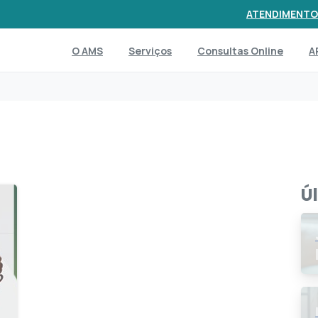
ATENDIMENTO
O AMS
Serviços
Consultas Online
A
Ú
4