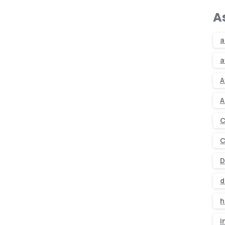
A
a
a
A
A
C
C
D
d
h
i